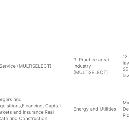
12
3. Practice area/
la
 Service (MULTISELECT)
Industry
SE
(MULTISELECT)
la
rgers and
Mi
quisitions,Financing, Capital
Energy and Utilities
De
rkets and Insurance,Real
Ri
tate and Construction