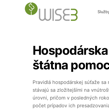
Skip
to
Služb
content
Hospodárska 
štátna pomo
Pravidlá hospodárskej súťaže sa n
stávajú sa zložitejšími na vnútro
úrovni, pričom v posledných roko
počet prípadov ich presadzovani