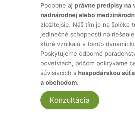
Podobne aj
právne predpisy na v
nadnárodnej alebo medzinárodne
zložitejšie. Náš tím je na špičke 
jedinečné schopnosti na riešeni
ktoré vznikajú v tomto dynamicko
Poskytujeme odborné poradenstv
odvetviach, pričom pokrývame c
súvisiacich s
hospodárskou súťaž
a obchodom
.
Konzultácia