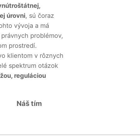
nútroštátnej,
j úrovni
, sú čoraz
tohto vývoja a má
e právnych problémov,
m prostredí.
o klientom v rôznych
elé spektrum otázok
ou, reguláciou
Náš tím