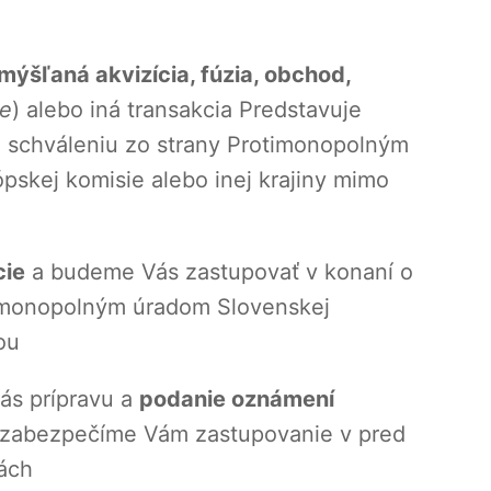
mýšľaná akvizícia, fúzia, obchod,
re
) alebo iná transakcia Predstavuje
ha schváleniu zo strany Protimonopolným
pskej komisie alebo inej krajiny mimo
cie
a budeme Vás zastupovať v konaní o
imonopolným úradom Slovenskej
ou
ás prípravu a
podanie oznámení
zabezpečíme Vám zastupovanie v pred
nách