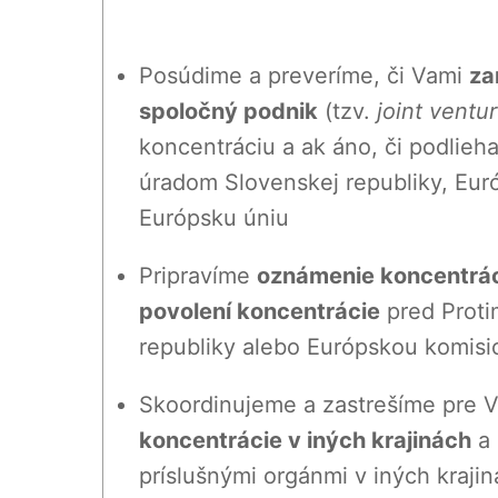
Posúdime a preveríme, či Vami
za
spoločný podnik
(tzv.
joint ventu
koncentráciu a ak áno, či podlie
úradom Slovenskej republiky, Euró
Európsku úniu
Pripravíme
oznámenie koncentrá
povolení koncentrácie
pred Prot
republiky alebo Európskou komisi
Skoordinujeme a zastrešíme pre V
koncentrácie v iných krajinách
a 
príslušnými orgánmi v iných kraji