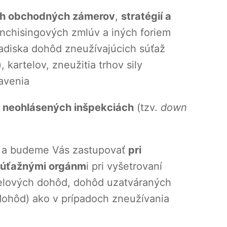
ch obchodných zámerov
,
stratégií a
ranchisingových zmlúv a iných foriem
adiska dohôd zneužívajúcich súťaž
 kartelov, zneužitia trhov sily
avenia
 neohlásených inšpekciách
(tzv.
down
 a budeme Vás zastupovať
pri
súťažnými orgánm
i pri vyšetrovaní
elových dohôd, dohôd uzatváraných
dohôd) ako v prípadoch zneužívania