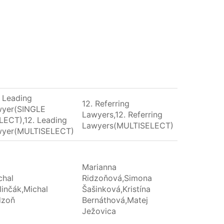
. Leading
12. Referring
wyer(SINGLE
Lawyers,12. Referring
LECT),12. Leading
Lawyers(MULTISELECT)
wyer(MULTISELECT)
Marianna
chal
Ridzoňová,Simona
linčák,Michal
Šašinková,Kristína
dzoň
Bernáthová,Matej
Ježovica