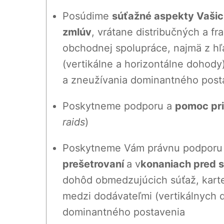
Posúdime
súťažné aspekty Vaši
zmlúv
, vrátane distribučných a f
obchodnej spolupráce, najmä z hľ
(vertikálne a horizontálne dohody),
a zneužívania dominantného post
Poskytneme podporu a
pomoc pri
raids
)
Poskytneme Vám právnu podporu
prešetrovaní
a v
konaniach pred 
dohôd obmedzujúcich súťaž, kart
medzi dodávateľmi (vertikálnych 
dominantného postavenia