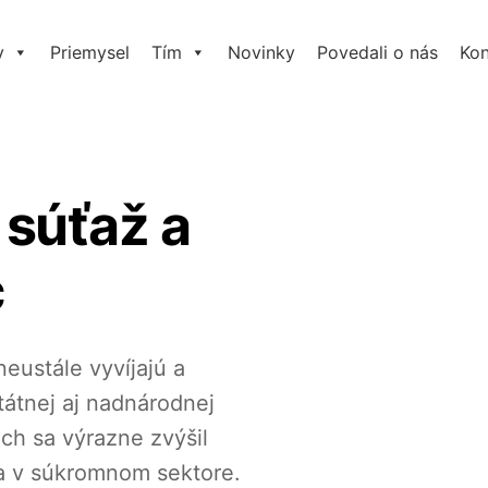
y
Priemysel
Tím
Novinky
Povedali o nás
Kon
súťaž a
c
eustále vyvíjajú a
štátnej aj nadnárodnej
ch sa výrazne zvýšil
a v súkromnom sektore.