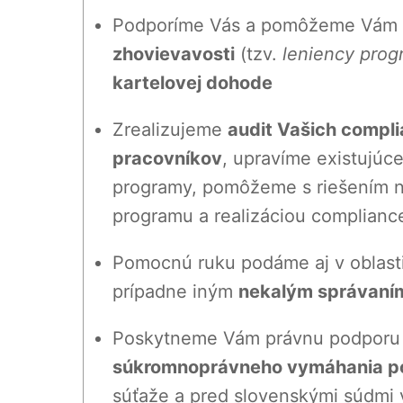
Podporíme Vás a pomôžeme Vám z
zhovievavosti
(tzv.
leniency prog
kartelovej dohode
Zrealizujeme
audit Vašich compl
pracovníkov
, upravíme existujú
programy, pomôžeme s riešením n
programu a realizáciou compliance
Pomocnú ruku podáme aj v oblasti
prípadne iným
nekalým správaním
Poskytneme Vám právnu podporu a
súkromnoprávneho vymáhania po
súťaže a pred slovenskými súdmi v