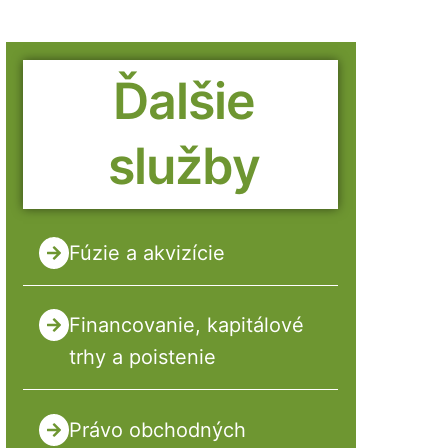
Ďalšie
služby
Fúzie a akvizície
Financovanie, kapitálové
trhy a poistenie
Právo obchodných