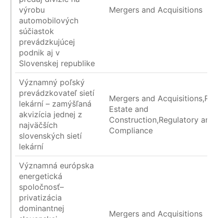
výrobu
Mergers and Acquisitions
automobilových
súčiastok
prevádzkujúcej
podnik aj v
Slovenskej republike
Významný poľský
prevádzkovateľ sietí
Mergers and Acquisitions,Rea
lekární – zamýšľaná
Estate and
akvizícia jednej z
Construction,Regulatory and
najväčších
Compliance
slovenských sietí
lekární
Významná európska
energetická
spoločnosť–
privatizácia
dominantnej
Mergers and Acquisitions