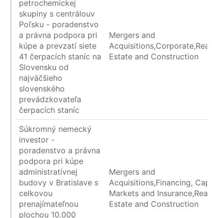
petrochemickej
skupiny s centrálouv
Poľsku - poradenstvo
a právna podpora pri
Mergers and
kúpe a prevzatí siete
Acquisitions,Corporate,Real
41 čerpacích staníc na
Estate and Construction
Slovensku od
najväčšieho
slovenského
prevádzkovateľa
čerpacích staníc
Súkromný nemecký
investor -
poradenstvo a právna
podpora pri kúpe
administratívnej
Mergers and
budovy v Bratislave s
Acquisitions,Financing, Capita
celkovou
Markets and Insurance,Real
prenajímateľnou
Estate and Construction
plochou 10.000