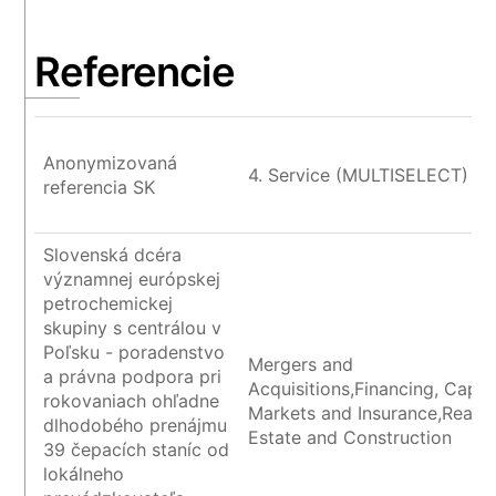
Referencie
Anonymizovaná
4. Service (MULTISELECT)
referencia SK
Slovenská dcéra
významnej európskej
petrochemickej
skupiny s centrálou v
Poľsku - poradenstvo
Mergers and
a právna podpora pri
Acquisitions,Financing, Capita
rokovaniach ohľadne
Markets and Insurance,Real
dlhodobého prenájmu
Estate and Construction
39 čepacích staníc od
lokálneho