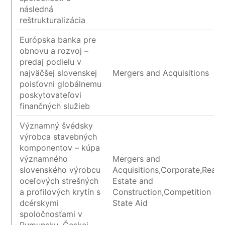
následná
reštrukturalizácia
Európska banka pre
obnovu a rozvoj –
predaj podielu v
najväčšej slovenskej
Mergers and Acquisitions
poisťovni globálnemu
poskytovateľovi
finančných služieb
Významný švédsky
výrobca stavebných
komponentov – kúpa
významného
Mergers and
slovenského výrobcu
Acquisitions,Corporate,Real
oceľových strešných
Estate and
a profilových krytín s
Construction,Competition an
dcérskymi
State Aid
spoločnosťami v
Rumunsku, Českej