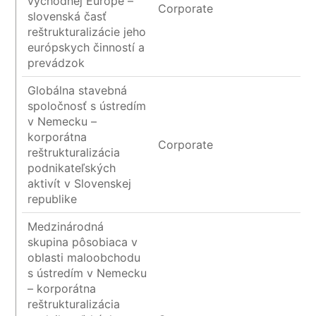
východnej Európe –
Corporate
slovenská časť
reštrukturalizácie jeho
európskych činností a
prevádzok
Globálna stavebná
spoločnosť s ústredím
v Nemecku –
korporátna
Corporate
reštrukturalizácia
podnikateľských
aktivít v Slovenskej
republike
Medzinárodná
skupina pôsobiaca v
oblasti maloobchodu
s ústredím v Nemecku
– korporátna
reštrukturalizácia