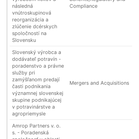
následná
Compliance
vnútroskupinová
reorganizácia a
zlúčenie dcérskych
spoločností na
Slovensku
Slovenský výrobca a
dodávateľ potravín -
poradenstvo a právne
služby pri
zamýšľanom predají
Mergers and Acquisitions
časti podnikania
významnej slovenskej
skupine podnikajúcej
v potravinárstve a
agropriemysle
Amrop Partners v. o.
s. - Poradenská