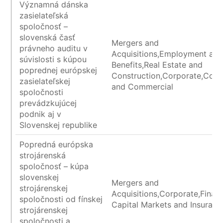
Významná dánska
zasielateľská
spoločnosť –
slovenská časť
Mergers and
právneho auditu v
Acquisitions,Employment an
súvislosti s kúpou
Benefits,Real Estate and
poprednej európskej
Construction,Corporate,Cont
zasielateľskej
and Commercial
spoločnosti
prevádzkujúcej
podnik aj v
Slovenskej republike
Popredná európska
strojárenská
spoločnosť – kúpa
slovenskej
Mergers and
strojárenskej
Acquisitions,Corporate,Financ
spoločnosti od fínskej
Capital Markets and Insuranc
strojárenskej
spoločnosti a