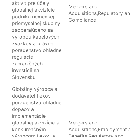
aktivít pre účely
Mergers and
globálnej akvizície
Acquisitions,Regulatory and
podniku nemeckej
Compliance
priemyselnej skupiny
zaoberajúceho sa
výrobou kabelových
zväzkov a právne
poradenstvo ohľadne
regulácie
zahraničných
investícií na
Slovensku
Globálny výrobca a
dodávateľ liekov -
poradenstvo ohľadne
dopaov a
implementácie
globálnej akvizície s
Mergers and
konkurenčným
Acquisitions,Employment an
výrobcom liekov a
Benefits,Regulatory and