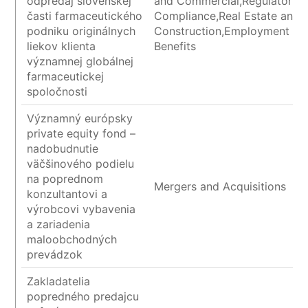
odpredaj slovenskej
and Commercial,Regulatory 
časti farmaceutického
Compliance,Real Estate and
podniku originálnych
Construction,Employment an
liekov klienta
Benefits
významnej globálnej
farmaceutickej
spoločnosti
Významný európsky
private equity fond –
nadobudnutie
väčšinového podielu
na poprednom
Mergers and Acquisitions
konzultantovi a
výrobcovi vybavenia
a zariadenia
maloobchodných
prevádzok
Zakladatelia
popredného predajcu