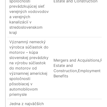
spoločnosti
Estate and Construction
prevádzkujúcej sieť
verejných vodovodov
a verejných
kanalizácií v
stredoslovenskom
kraji
Významný nemecký
výrobca súčiastok do
motorov – kúpa
slovenskej prevádzky
Mergers and Acquisitions,Rea
na výrobu súčiastok
Estate and
do motorov od
Construction,Employment an
významnej americkej
Benefits
spoločnosti
pôsobiacej v
automobilovom
priemysle
Jedna z najväčších