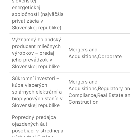
slovenskej
energetickej
spoločnosti (najväčšia
privatizácia v
Slovenskej republike)
Významný holandský
producent mliečnych
Mergers and
výrobkov – predaj
Acquisitions,Corporate
jeho prevádzok v
Slovenskej republike
Súkromní investori –
Mergers and
kúpa viacerých
Acquisitions,Regulatory and
solárnych elektrární a
Compliance,Real Estate and
bioplynových staníc v
Construction
Slovenskej republike
Popredný predajca
ojazdených áut
pôsobiaci v strednej a