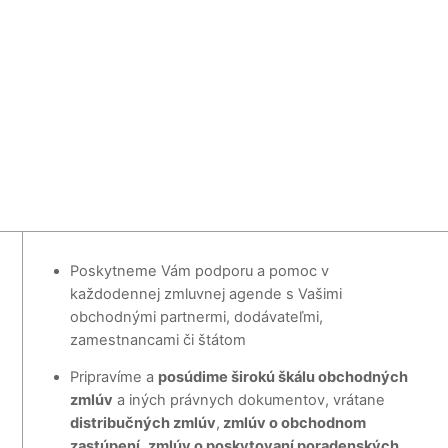
Poskytneme Vám podporu a pomoc v
každodennej zmluvnej agende s Vašimi
obchodnými partnermi, dodávateľmi,
zamestnancami či štátom
Pripravíme a
posúdime širokú škálu obchodných
zmlúv
a iných právnych dokumentov, vrátane
distribučných zmlúv
,
zmlúv o obchodnom
zastúpení
,
zmlúv o poskytovaní poradenských