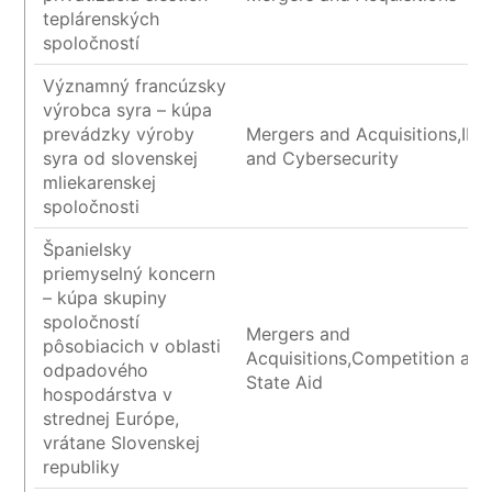
teplárenských
spoločností
Významný francúzsky
výrobca syra – kúpa
prevádzky výroby
Mergers and Acquisitions,IP/I
syra od slovenskej
and Cybersecurity
mliekarenskej
spoločnosti
Španielsky
priemyselný koncern
– kúpa skupiny
spoločností
Mergers and
pôsobiacich v oblasti
Acquisitions,Competition and
odpadového
State Aid
hospodárstva v
strednej Európe,
vrátane Slovenskej
republiky