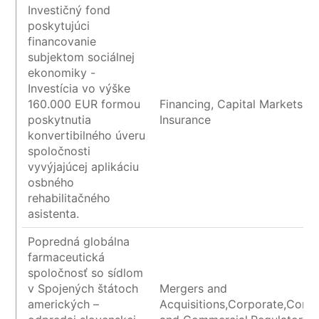
Investičný fond
poskytujúci
financovanie
subjektom sociálnej
ekonomiky -
Investícia vo výške
160.000 EUR formou
Financing, Capital Markets a
poskytnutia
Insurance
konvertibilného úveru
spoločnosti
vyvýjajúcej aplikáciu
osbného
rehabilitačného
asistenta.
Popredná globálna
farmaceutická
spoločnosť so sídlom
v Spojených štátoch
Mergers and
amerických –
Acquisitions,Corporate,Contr