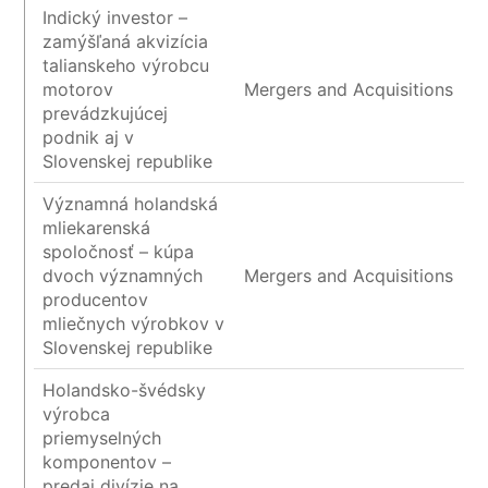
Indický investor –
zamýšľaná akvizícia
talianskeho výrobcu
motorov
Mergers and Acquisitions
prevádzkujúcej
podnik aj v
Slovenskej republike
Významná holandská
mliekarenská
spoločnosť – kúpa
dvoch významných
Mergers and Acquisitions
producentov
mliečnych výrobkov v
Slovenskej republike
Holandsko-švédsky
výrobca
priemyselných
komponentov –
predaj divízie na