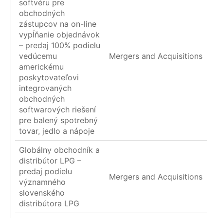
softvéru pre
obchodných
zástupcov na on-line
vypĺňanie objednávok
– predaj 100% podielu
vedúcemu
Mergers and Acquisitions
americkému
poskytovateľovi
integrovaných
obchodných
softwarových riešení
pre balený spotrebný
tovar, jedlo a nápoje
Globálny obchodník a
distribútor LPG –
predaj podielu
Mergers and Acquisitions
významného
slovenského
distribútora LPG