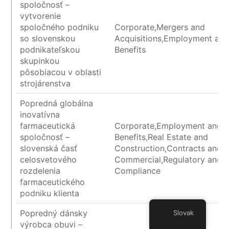
spoločnosť –
vytvorenie
spoločného podniku
Corporate,Mergers and
so slovenskou
Acquisitions,Employment an
podnikateľskou
Benefits
skupinkou
pôsobiacou v oblasti
strojárenstva
Popredná globálna
inovatívna
farmaceutická
Corporate,Employment and
spoločnosť –
Benefits,Real Estate and
slovenská časť
Construction,Contracts and
celosvetového
Commercial,Regulatory and
rozdelenia
Compliance
farmaceutického
podniku klienta
Popredný dánsky
Slovak
výrobca obuvi –