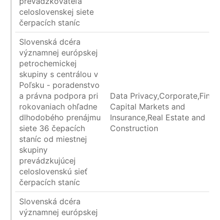
prevádzkovateľa
celoslovenskej siete
čerpacích staníc
Slovenská dcéra
významnej európskej
petrochemickej
skupiny s centrálou v
Poľsku - poradenstvo
a právna podpora pri
Data Privacy,Corporate,Finan
rokovaniach ohľadne
Capital Markets and
dlhodobého prenájmu
Insurance,Real Estate and
siete 36 čepacích
Construction
staníc od miestnej
skupiny
prevádzkujúcej
celoslovenskú sieť
čerpacích staníc
Slovenská dcéra
významnej európskej