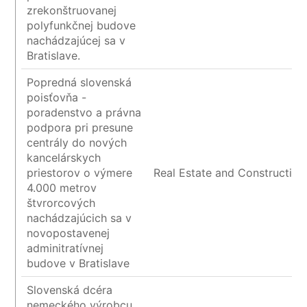
zrekonštruovanej
polyfunkčnej budove
nachádzajúcej sa v
Bratislave.
Popredná slovenská
poisťovňa -
poradenstvo a právna
podpora pri presune
centrály do nových
kancelárskych
priestorov o výmere
Real Estate and Construction
4.000 metrov
štvrorcových
nachádzajúcich sa v
novopostavenej
adminitratívnej
budove v Bratislave
Slovenská dcéra
nemeckého výrobcu