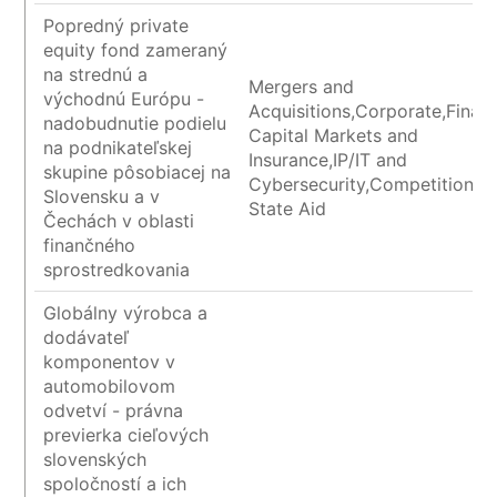
Popredný private
equity fond zameraný
na strednú a
Mergers and
východnú Európu -
Acquisitions,Corporate,Financ
nadobudnutie podielu
Capital Markets and
na podnikateľskej
Insurance,IP/IT and
skupine pôsobiacej na
Cybersecurity,Competition a
Slovensku a v
State Aid
Čechách v oblasti
finančného
sprostredkovania
Globálny výrobca a
dodávateľ
komponentov v
automobilovom
odvetví - právna
previerka cieľových
slovenských
spoločností a ich