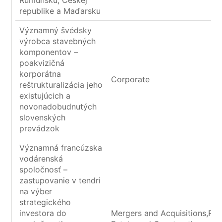
republike a Maďarsku
Významný švédsky
výrobca stavebných
komponentov –
poakvizičná
korporátna
Corporate
reštrukturalizácia jeho
existujúcich a
novonadobudnutých
slovenských
prevádzok
Významná francúzska
vodárenská
spoločnosť –
zastupovanie v tendri
na výber
strategického
investora do
Mergers and Acquisitions,Rea