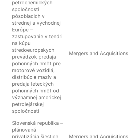
petrochemických
spoločností
pôsobiacich v
strednej a východnej
Európe –
zastupovanie v tendri
na kúpu
stredoeurópskych
Mergers and Acquisitions
prevádzok predaja
pohonných hmôt pre
motorové vozidlá,
distribúcie mazív a
predaja leteckých
pohonných hmôt od
významnej americkej
petrolejárskej
spoločnosti
Slovenská republika –
plánovaná
privatizácia šiestich
Mergers and Acquisitions