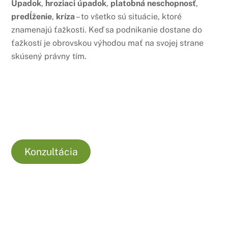
Úpadok
,
hroziaci úpadok
,
platobná neschopnosť
,
predĺženie
,
kríza
– to všetko sú situácie, ktoré
znamenajú ťažkosti. Keď sa podnikanie dostane do
ťažkostí je obrovskou výhodou mať na svojej strane
skúsený právny tím.
Konzultácia
Náš tím