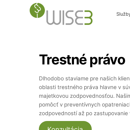
Skip
to
Služb
content
Trestné právo
Dlhodobo staviame pre našich klie
oblasti trestného práva hlavne v sú
majetkovou zodpovednosťou. Našim
pomôcť v preventívnych opatreniach
zodpovedností až po zastupovanie 
Konzultácia