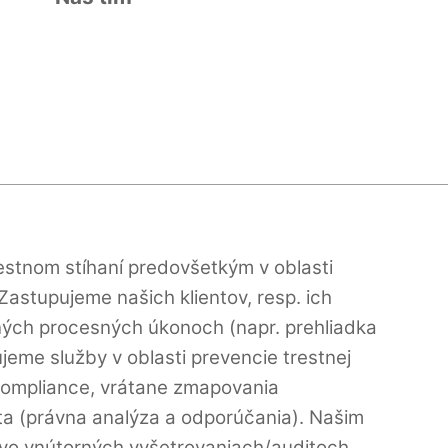
estnom stíhaní predovšetkým v oblasti
 Zastupujeme našich klientov, resp. ich
 iných procesných úkonoch (napr. prehliadka
ujeme služby v oblasti prevencie trestnej
compliance, vrátane zmapovania
nta (právna analýza a odporúčania). Našim
 vo vnútorných vyšetrovaniach/auditoch.