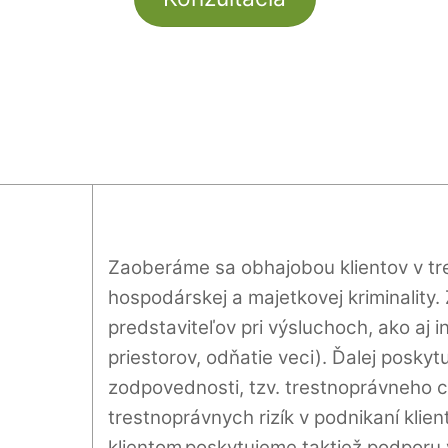
Zaoberáme sa obhajobou klientov v tr
hospodárskej a majetkovej kriminality.
predstaviteľov pri výsluchoch, ako aj
priestorov, odňatie veci). Ďalej poskyt
zodpovednosti, tzv. trestnoprávneho 
trestnoprávnych rizík v podnikaní klie
klientom poskytujeme taktiež podporu