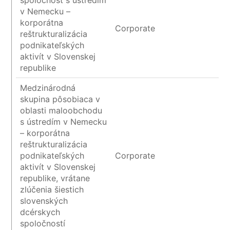
spoločnosť s ústredím
v Nemecku –
korporátna
Corporate
reštrukturalizácia
podnikateľských
aktivít v Slovenskej
republike
Medzinárodná
skupina pôsobiaca v
oblasti maloobchodu
s ústredím v Nemecku
– korporátna
reštrukturalizácia
podnikateľských
Corporate
aktivít v Slovenskej
republike, vrátane
zlúčenia šiestich
slovenských
dcérskych
spoločností