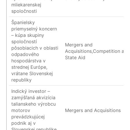
mliekarenskej
spoločnosti
Španielsky
priemyselný koncern
– kúpa skupiny
spoločností
Mergers and
pôsobiacich v oblasti
Acquisitions,Competition and
odpadového
State Aid
hospodárstva v
strednej Európe,
vrátane Slovenskej
republiky
Indický investor –
zamýšľaná akvizícia
talianskeho výrobcu
motorov
Mergers and Acquisitions
prevádzkujúcej
podnik aj v
Slovenskej republike