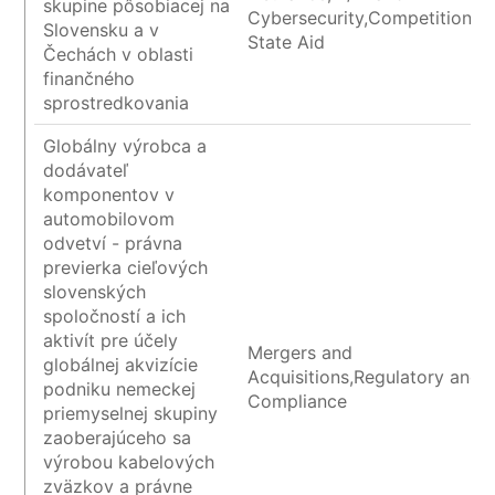
skupine pôsobiacej na
Cybersecurity,Competition a
Slovensku a v
State Aid
Čechách v oblasti
finančného
sprostredkovania
Globálny výrobca a
dodávateľ
komponentov v
automobilovom
odvetví - právna
previerka cieľových
slovenských
spoločností a ich
aktivít pre účely
Mergers and
globálnej akvizície
Acquisitions,Regulatory and
podniku nemeckej
Compliance
priemyselnej skupiny
zaoberajúceho sa
výrobou kabelových
zväzkov a právne