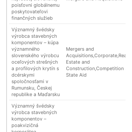
poisťovni globálnemu
poskytovateľovi
finančných služieb
Významný švédsky
výrobca stavebných
komponentov – kúpa
významného
Mergers and
slovenského výrobcu
Acquisitions,Corporate,Real
oceľových strešných
Estate and
a profilových krytín s
Construction,Competition an
dcérskymi
State Aid
spoločnosťami v
Rumunsku, Českej
republike a Maďarsku
Významný švédsky
výrobca stavebných
komponentov –
poakvizičná
korporátna