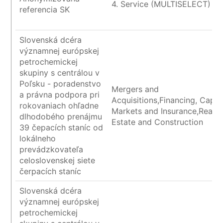
4. Service (MULTISELECT)
referencia SK
Slovenská dcéra
významnej európskej
petrochemickej
skupiny s centrálou v
Poľsku - poradenstvo
Mergers and
a právna podpora pri
Acquisitions,Financing, Capita
rokovaniach ohľadne
Markets and Insurance,Real
dlhodobého prenájmu
Estate and Construction
39 čepacích staníc od
lokálneho
prevádzkovateľa
celoslovenskej siete
čerpacích staníc
Slovenská dcéra
významnej európskej
petrochemickej