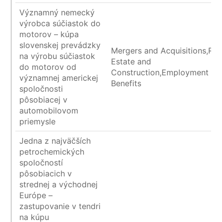
Významný nemecký
výrobca súčiastok do
motorov – kúpa
slovenskej prevádzky
Mergers and Acquisitions,Rea
na výrobu súčiastok
Estate and
do motorov od
Construction,Employment an
významnej americkej
Benefits
spoločnosti
pôsobiacej v
automobilovom
priemysle
Jedna z najväčších
petrochemických
spoločností
pôsobiacich v
strednej a východnej
Európe –
zastupovanie v tendri
na kúpu