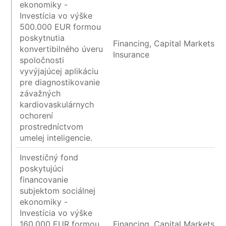
ekonomiky -
Investícia vo výške
500.000 EUR formou
poskytnutia
Financing, Capital Markets a
konvertibilného úveru
Insurance
spoločnosti
vyvýjajúcej aplikáciu
pre diagnostikovanie
závažných
kardiovaskulárnych
ochorení
prostredníctvom
umelej inteligencie.
Investičný fond
poskytujúci
financovanie
subjektom sociálnej
ekonomiky -
Investícia vo výške
160.000 EUR formou
Financing, Capital Markets a