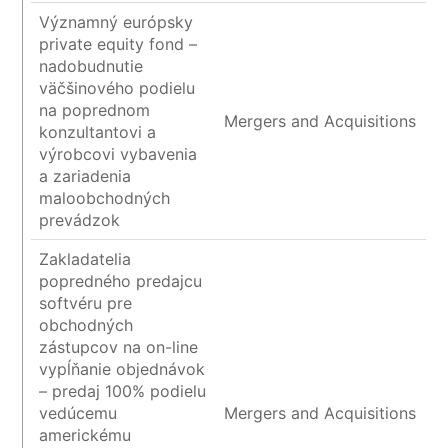
Významný európsky
private equity fond –
nadobudnutie
väčšinového podielu
na poprednom
Mergers and Acquisitions
konzultantovi a
výrobcovi vybavenia
a zariadenia
maloobchodných
prevádzok
Zakladatelia
popredného predajcu
softvéru pre
obchodných
zástupcov na on-line
vypĺňanie objednávok
– predaj 100% podielu
vedúcemu
Mergers and Acquisitions
americkému