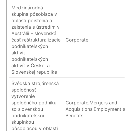
Medzinárodná
skupina pôsobiaca v
oblasti poistenia a
zaistenia s ústredím v
Austrálii – slovenská
časť reštrukturalizácie
Corporate
podnikateľských
aktivít
podnikateľských
aktivít v Českej a
Slovenskej republike
Švédska strojárenská
spoločnosť –
vytvorenie
spoločného podniku
Corporate,Mergers and
so slovenskou
Acquisitions,Employment an
podnikateľskou
Benefits
skupinkou
pôsobiacou v oblasti