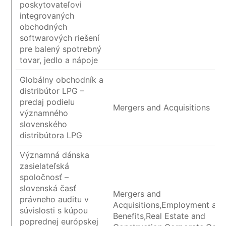
poskytovateľovi
integrovaných
obchodných
softwarových riešení
pre balený spotrebný
tovar, jedlo a nápoje
Globálny obchodník a
distribútor LPG –
predaj podielu
Mergers and Acquisitions
významného
slovenského
distribútora LPG
Významná dánska
zasielateľská
spoločnosť –
slovenská časť
Mergers and
právneho auditu v
Acquisitions,Employment an
súvislosti s kúpou
Benefits,Real Estate and
poprednej európskej