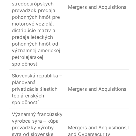
stredoeurópskych
Mergers and Acquisitions
prevádzok predaja
pohonných hmôt pre
motorové vozidlá,
distribúcie mazív a
predaja leteckých
pohonných hmôt od
významnej americkej
petrolejárskej
spoločnosti
Slovenská republika –
plánovaná
privatizácia šiestich
Mergers and Acquisitions
teplárenských
spoločností
Významný francúzsky
výrobca syra – kúpa
prevádzky výroby
Mergers and Acquisitions,IP/I
syra od slovenskej
and Cybersecurity