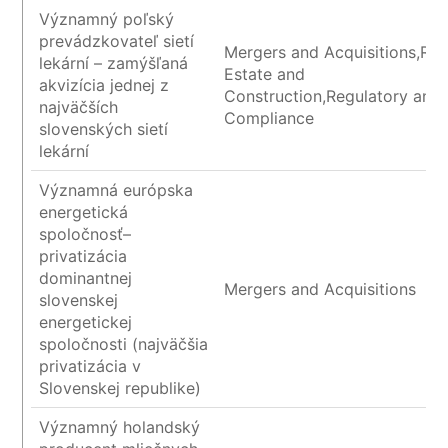
Významný poľský
prevádzkovateľ sietí
Mergers and Acquisitions,Rea
lekární – zamýšľaná
Estate and
akvizícia jednej z
Construction,Regulatory and
najväčších
Compliance
slovenských sietí
lekární
Významná európska
energetická
spoločnosť–
privatizácia
dominantnej
Mergers and Acquisitions
slovenskej
energetickej
spoločnosti (najväčšia
privatizácia v
Slovenskej republike)
Významný holandský