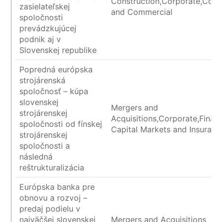
Construction,Corporate,Cont
zasielateľskej
and Commercial
spoločnosti
prevádzkujúcej
podnik aj v
Slovenskej republike
Popredná európska
strojárenská
spoločnosť – kúpa
slovenskej
Mergers and
strojárenskej
Acquisitions,Corporate,Financ
spoločnosti od fínskej
Capital Markets and Insuranc
strojárenskej
spoločnosti a
následná
reštrukturalizácia
Európska banka pre
obnovu a rozvoj –
predaj podielu v
najväčšej slovenskej
Mergers and Acquisitions