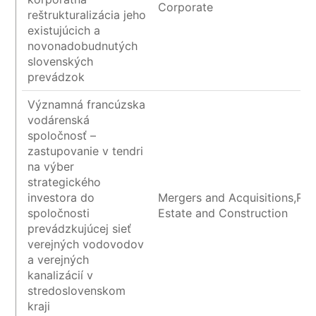
Corporate
reštrukturalizácia jeho
existujúcich a
novonadobudnutých
slovenských
prevádzok
Významná francúzska
vodárenská
spoločnosť –
zastupovanie v tendri
na výber
strategického
investora do
Mergers and Acquisitions,Rea
spoločnosti
Estate and Construction
prevádzkujúcej sieť
verejných vodovodov
a verejných
kanalizácií v
stredoslovenskom
kraji