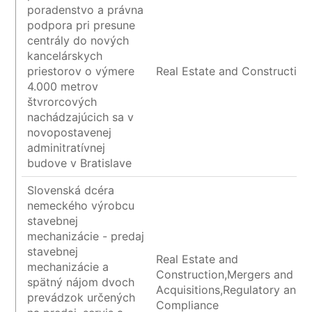
poradenstvo a právna
podpora pri presune
centrály do nových
kancelárskych
priestorov o výmere
Real Estate and Construction
4.000 metrov
štvrorcových
nachádzajúcich sa v
novopostavenej
adminitratívnej
budove v Bratislave
Slovenská dcéra
nemeckého výrobcu
stavebnej
mechanizácie - predaj
stavebnej
Real Estate and
mechanizácie a
Construction,Mergers and
spätný nájom dvoch
Acquisitions,Regulatory and
prevádzok určených
Compliance