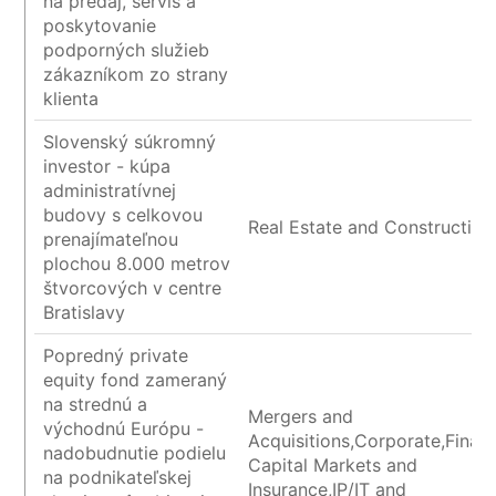
na predaj, servis a
poskytovanie
podporných služieb
zákazníkom zo strany
klienta
Slovenský súkromný
investor - kúpa
administratívnej
budovy s celkovou
Real Estate and Construction
prenajímateľnou
plochou 8.000 metrov
štvorcových v centre
Bratislavy
Popredný private
equity fond zameraný
na strednú a
Mergers and
východnú Európu -
Acquisitions,Corporate,Financ
nadobudnutie podielu
Capital Markets and
na podnikateľskej
Insurance,IP/IT and