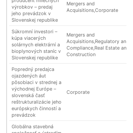
producent mliečnych
Mergers and
výrobkov – predaj
Acquisitions,Corporate
jeho prevádzok v
Slovenskej republike
Súkromní investori –
Mergers and
kúpa viacerých
Acquisitions,Regulatory and
solárnych elektrární a
Compliance,Real Estate and
bioplynových staníc v
Construction
Slovenskej republike
Popredný predajca
ojazdených áut
pôsobiaci v strednej a
východnej Európe –
Corporate
slovenská časť
reštrukturalizácie jeho
európskych činností a
prevádzok
Globálna stavebná