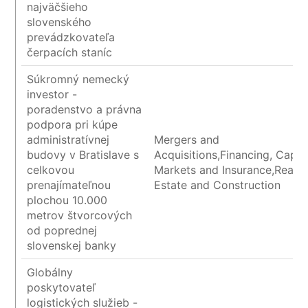
najväčšieho
slovenského
prevádzkovateľa
čerpacích staníc
Súkromný nemecký
investor -
poradenstvo a právna
podpora pri kúpe
administratívnej
Mergers and
budovy v Bratislave s
Acquisitions,Financing, Capita
celkovou
Markets and Insurance,Real
prenajímateľnou
Estate and Construction
plochou 10.000
metrov štvorcových
od poprednej
slovenskej banky
Globálny
poskytovateľ
logistických služieb -