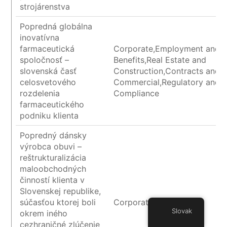
strojárenstva
Popredná globálna
inovatívna
farmaceutická
Corporate,Employment and
spoločnosť –
Benefits,Real Estate and
slovenská časť
Construction,Contracts and
celosvetového
Commercial,Regulatory and
rozdelenia
Compliance
farmaceutického
podniku klienta
Popredný dánsky
výrobca obuvi –
reštrukturalizácia
maloobchodných
činností klienta v
Slovenskej republike,
súčasťou ktorej boli
Corporate
Slovak
okrem iného
cezhraničné zlúčenie