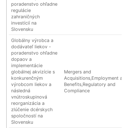
poradenstvo ohľadne
regulácie
zahraničných
investícií na
Slovensku
Globálny výrobca a
dodávateľ liekov -
poradenstvo ohľadne
dopaov a
implementácie
globálnej akvizície s
Mergers and
konkurenčným
Acquisitions,Employment an
výrobcom liekov a
Benefits,Regulatory and
následná
Compliance
vnútroskupinová
reorganizácia a
zlúčenie dcérskych
spoločností na
Slovensku