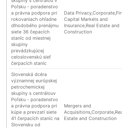
skupiny s centrálou v
Poľsku - poradenstvo
a právna podpora pri
Data Privacy,Corporate,Finan
rokovaniach ohľadne
Capital Markets and
dlhodobého prenájmu
Insurance,Real Estate and
siete 36 čepacích
Construction
staníc od miestnej
skupiny
prevádzkujúcej
celoslovenskú sieť
čerpacích staníc
Slovenská dcéra
významnej európskej
petrochemickej
skupiny s centrálouv
Poľsku - poradenstvo
a právna podpora pri
Mergers and
kúpe a prevzatí siete
Acquisitions,Corporate,Real
41 čerpacích staníc na
Estate and Construction
Slovensku od