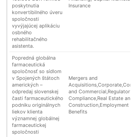
poskytnutia
Insurance
konvertibilného úveru
spoločnosti
vyvýjajúcej aplikáciu
osbného
rehabilitačného
asistenta.
Popredná globálna
farmaceutická
spoločnosť so sídlom
v Spojených štátoch
Mergers and
amerických –
Acquisitions,Corporate,Contr
odpredaj slovenskej
and Commercial,Regulatory 
časti farmaceutického
Compliance,Real Estate and
podniku originálnych
Construction,Employment an
liekov klienta
Benefits
významnej globálnej
farmaceutickej
spoločnosti