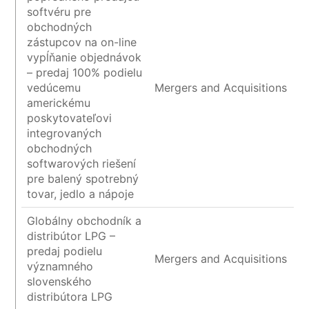
softvéru pre
obchodných
zástupcov na on-line
vypĺňanie objednávok
– predaj 100% podielu
vedúcemu
Mergers and Acquisitions
americkému
poskytovateľovi
integrovaných
obchodných
softwarových riešení
pre balený spotrebný
tovar, jedlo a nápoje
Globálny obchodník a
distribútor LPG –
predaj podielu
Mergers and Acquisitions
významného
slovenského
distribútora LPG