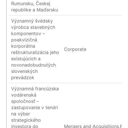
Rumunsku, Českej
republike a Maďarsku
Významný švédsky
výrobca stavebných
komponentov –
poakvizičná
korporátna
Corporate
reštrukturalizácia jeho
existujúcich a
novonadobudnutých
slovenských
prevádzok
Významná francúzska
vodárenská
spoločnosť –
zastupovanie v tendri
na výber
strategického
investora do
Mergers and Acquisitions,Rea