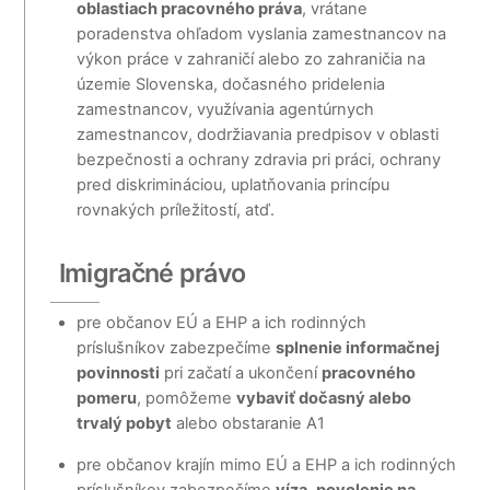
oblastiach pracovného práva
, vrátane
poradenstva ohľadom vyslania zamestnancov na
výkon práce v zahraničí alebo zo zahraničia na
územie Slovenska, dočasného pridelenia
zamestnancov, využívania agentúrnych
zamestnancov, dodržiavania predpisov v oblasti
bezpečnosti a ochrany zdravia pri práci, ochrany
pred diskrimináciou, uplatňovania princípu
rovnakých príležitostí, atď.
Imigračné právo
pre občanov EÚ a EHP a ich rodinných
príslušníkov zabezpečíme
splnenie informačnej
povinnosti
pri začatí a ukončení
pracovného
pomeru
, pomôžeme
vybaviť dočasný alebo
trvalý pobyt
alebo obstaranie A1
pre občanov krajín mimo EÚ a EHP a ich rodinných
príslušníkov zabezpečíme
víza
,
povolenie na