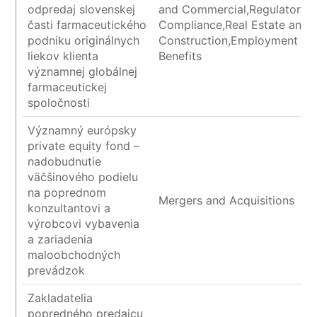
odpredaj slovenskej
and Commercial,Regulatory 
časti farmaceutického
Compliance,Real Estate and
podniku originálnych
Construction,Employment an
liekov klienta
Benefits
významnej globálnej
farmaceutickej
spoločnosti
Významný európsky
private equity fond –
nadobudnutie
väčšinového podielu
na poprednom
Mergers and Acquisitions
konzultantovi a
výrobcovi vybavenia
a zariadenia
maloobchodných
prevádzok
Zakladatelia
popredného predajcu