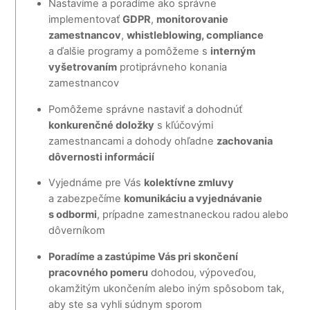
Nastavíme a poradíme ako správne
implementovať
GDPR
,
monitorovanie
zamestnancov
,
whistleblowing, compliance
a ďalšie programy a pomôžeme s
interným
vyšetrovaním
protiprávneho konania
zamestnancov
Pomôžeme správne nastaviť a dohodnúť
konkurenčné doložky
s kľúčovými
zamestnancami a dohody ohľadne
zachovania
dôvernosti informácií
Vyjednáme pre Vás
kolektívne zmluvy
a zabezpečíme
komunikáciu a vyjednávanie
s odbormi
, prípadne zamestnaneckou radou alebo
dôverníkom
Poradíme a zastúpime Vás pri skončení
pracovného pomeru
dohodou, výpoveďou,
okamžitým ukončením alebo iným spôsobom tak,
aby ste sa vyhli súdnym sporom