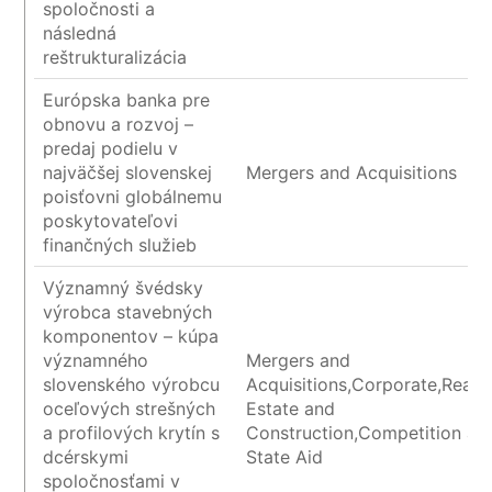
spoločnosti a
následná
reštrukturalizácia
Európska banka pre
obnovu a rozvoj –
predaj podielu v
najväčšej slovenskej
Mergers and Acquisitions
poisťovni globálnemu
poskytovateľovi
finančných služieb
Významný švédsky
výrobca stavebných
komponentov – kúpa
významného
Mergers and
slovenského výrobcu
Acquisitions,Corporate,Real
oceľových strešných
Estate and
a profilových krytín s
Construction,Competition an
dcérskymi
State Aid
spoločnosťami v