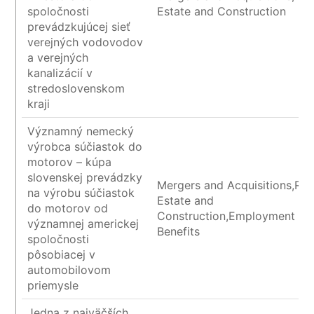
spoločnosti
Estate and Construction
prevádzkujúcej sieť
verejných vodovodov
a verejných
kanalizácií v
stredoslovenskom
kraji
Významný nemecký
výrobca súčiastok do
motorov – kúpa
slovenskej prevádzky
Mergers and Acquisitions,Rea
na výrobu súčiastok
Estate and
do motorov od
Construction,Employment an
významnej americkej
Benefits
spoločnosti
pôsobiacej v
automobilovom
priemysle
Jedna z najväčších