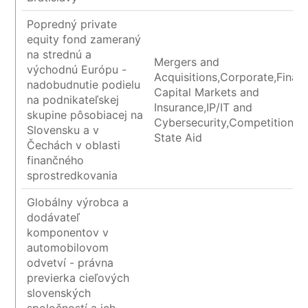
Popredný private
equity fond zameraný
na strednú a
Mergers and
východnú Európu -
Acquisitions,Corporate,Financ
nadobudnutie podielu
Capital Markets and
na podnikateľskej
Insurance,IP/IT and
skupine pôsobiacej na
Cybersecurity,Competition a
Slovensku a v
State Aid
Čechách v oblasti
finančného
sprostredkovania
Globálny výrobca a
dodávateľ
komponentov v
automobilovom
odvetví - právna
previerka cieľových
slovenských