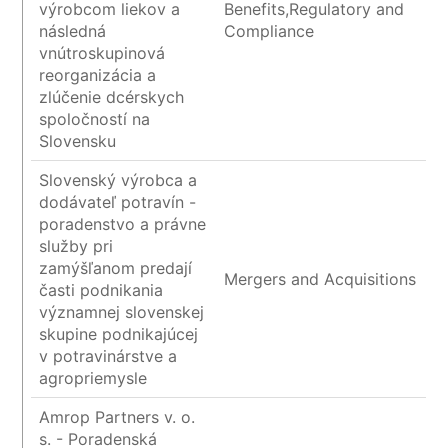
výrobcom liekov a
Benefits,Regulatory and
následná
Compliance
vnútroskupinová
reorganizácia a
zlúčenie dcérskych
spoločností na
Slovensku
Slovenský výrobca a
dodávateľ potravín -
poradenstvo a právne
služby pri
zamýšľanom predají
Mergers and Acquisitions
časti podnikania
významnej slovenskej
skupine podnikajúcej
v potravinárstve a
agropriemysle
Amrop Partners v. o.
s. - Poradenská