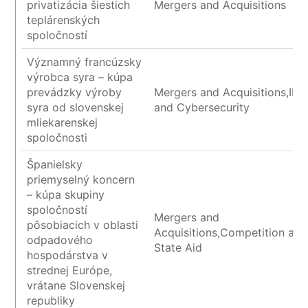
privatizácia šiestich
Mergers and Acquisitions
teplárenských
spoločností
Významný francúzsky
výrobca syra – kúpa
prevádzky výroby
Mergers and Acquisitions,IP/I
syra od slovenskej
and Cybersecurity
mliekarenskej
spoločnosti
Španielsky
priemyselný koncern
– kúpa skupiny
spoločností
Mergers and
pôsobiacich v oblasti
Acquisitions,Competition and
odpadového
State Aid
hospodárstva v
strednej Európe,
vrátane Slovenskej
republiky