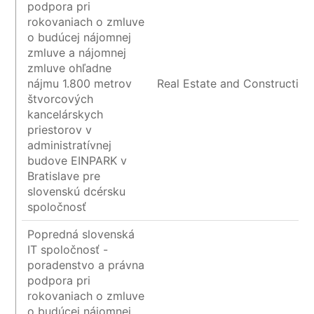
podpora pri
rokovaniach o zmluve
o budúcej nájomnej
zmluve a nájomnej
zmluve ohľadne
nájmu 1.800 metrov
Real Estate and Construction
štvorcových
kancelárskych
priestorov v
administratívnej
budove EINPARK v
Bratislave pre
slovenskú dcérsku
spoločnosť
Popredná slovenská
IT spoločnosť -
poradenstvo a právna
podpora pri
rokovaniach o zmluve
o budúcej nájomnej