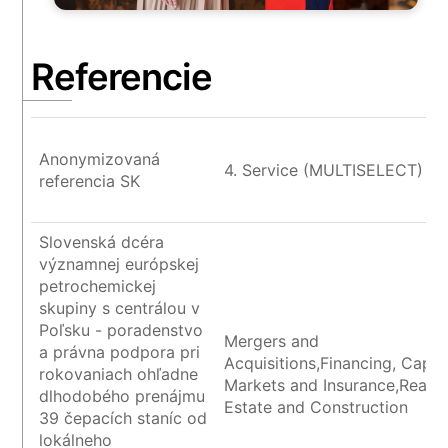
Referencie
Anonymizovaná
4. Service (MULTISELECT)
referencia SK
Slovenská dcéra
významnej európskej
petrochemickej
skupiny s centrálou v
Poľsku - poradenstvo
Mergers and
a právna podpora pri
Acquisitions,Financing, Capita
rokovaniach ohľadne
Markets and Insurance,Real
dlhodobého prenájmu
Estate and Construction
39 čepacích staníc od
lokálneho