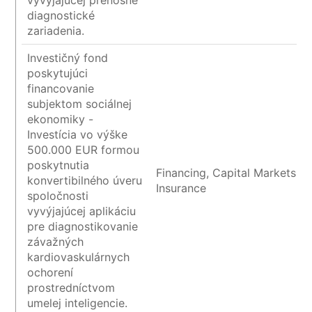
vyvýjajúcej prenosné
diagnostické
zariadenia.
Investičný fond
poskytujúci
financovanie
subjektom sociálnej
ekonomiky -
Investícia vo výške
500.000 EUR formou
poskytnutia
Financing, Capital Markets a
konvertibilného úveru
Insurance
spoločnosti
vyvýjajúcej aplikáciu
pre diagnostikovanie
závažných
kardiovaskulárnych
ochorení
prostredníctvom
umelej inteligencie.