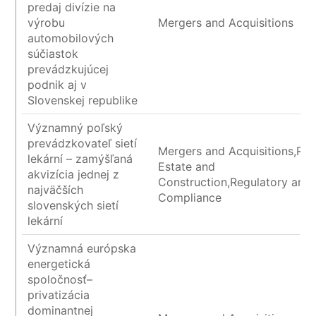
predaj divízie na
výrobu
Mergers and Acquisitions
automobilových
súčiastok
prevádzkujúcej
podnik aj v
Slovenskej republike
Významný poľský
prevádzkovateľ sietí
Mergers and Acquisitions,Rea
lekární – zamýšľaná
Estate and
akvizícia jednej z
Construction,Regulatory and
najväčších
Compliance
slovenských sietí
lekární
Významná európska
energetická
spoločnosť–
privatizácia
dominantnej