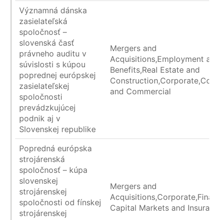
Významná dánska
zasielateľská
spoločnosť –
slovenská časť
Mergers and
právneho auditu v
Acquisitions,Employment an
súvislosti s kúpou
Benefits,Real Estate and
poprednej európskej
Construction,Corporate,Cont
zasielateľskej
and Commercial
spoločnosti
prevádzkujúcej
podnik aj v
Slovenskej republike
Popredná európska
strojárenská
spoločnosť – kúpa
slovenskej
Mergers and
strojárenskej
Acquisitions,Corporate,Financ
spoločnosti od fínskej
Capital Markets and Insuranc
strojárenskej