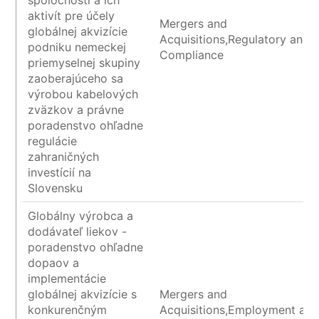
spoločností a ich
aktivít pre účely
Mergers and
globálnej akvizície
Acquisitions,Regulatory and
podniku nemeckej
Compliance
priemyselnej skupiny
zaoberajúceho sa
výrobou kabelových
zväzkov a právne
poradenstvo ohľadne
regulácie
zahraničných
investícií na
Slovensku
Globálny výrobca a
dodávateľ liekov -
poradenstvo ohľadne
dopaov a
implementácie
globálnej akvizície s
Mergers and
konkurenčným
Acquisitions,Employment an