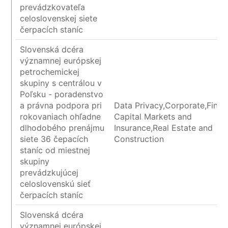
prevádzkovateľa
celoslovenskej siete
čerpacích staníc
Slovenská dcéra
významnej európskej
petrochemickej
skupiny s centrálou v
Poľsku - poradenstvo
a právna podpora pri
Data Privacy,Corporate,Finan
rokovaniach ohľadne
Capital Markets and
dlhodobého prenájmu
Insurance,Real Estate and
siete 36 čepacích
Construction
staníc od miestnej
skupiny
prevádzkujúcej
celoslovenskú sieť
čerpacích staníc
Slovenská dcéra
významnej európskej