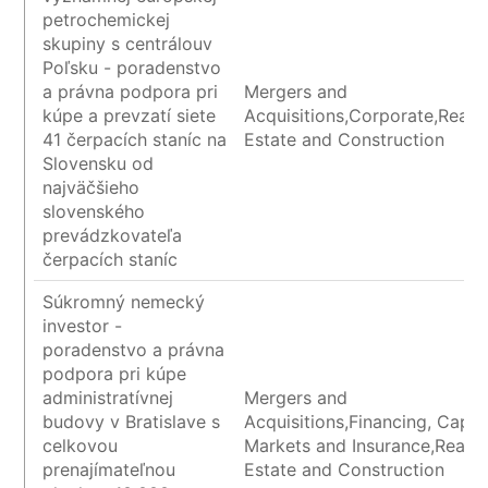
petrochemickej
skupiny s centrálouv
Poľsku - poradenstvo
a právna podpora pri
Mergers and
kúpe a prevzatí siete
Acquisitions,Corporate,Real
41 čerpacích staníc na
Estate and Construction
Slovensku od
najväčšieho
slovenského
prevádzkovateľa
čerpacích staníc
Súkromný nemecký
investor -
poradenstvo a právna
podpora pri kúpe
administratívnej
Mergers and
budovy v Bratislave s
Acquisitions,Financing, Capita
celkovou
Markets and Insurance,Real
prenajímateľnou
Estate and Construction