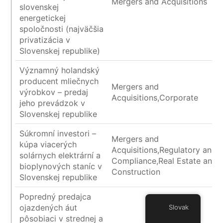
Mergers and Acquisitions
slovenskej
energetickej
spoločnosti (najväčšia
privatizácia v
Slovenskej republike)
Významný holandský
producent mliečnych
Mergers and
výrobkov – predaj
Acquisitions,Corporate
jeho prevádzok v
Slovenskej republike
Súkromní investori –
Mergers and
kúpa viacerých
Acquisitions,Regulatory and
solárnych elektrární a
Compliance,Real Estate and
bioplynových staníc v
Construction
Slovenskej republike
Popredný predajca
ojazdených áut
Slovak
pôsobiaci v strednej a