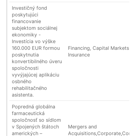
Investičný fond
poskytujúci
financovanie
subjektom sociálnej
ekonomiky -
Investícia vo výške
160.000 EUR formou
Financing, Capital Markets a
poskytnutia
Insurance
konvertibilného úveru
spoločnosti
vyvýjajúcej aplikáciu
osbného
rehabilitačného
asistenta.
Popredná globálna
farmaceutická
spoločnosť so sídlom
v Spojených štátoch
Mergers and
amerických –
Acquisitions,Corporate,Contr