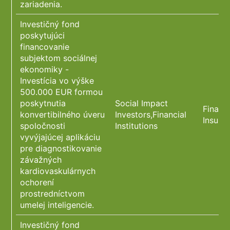
zariadenia.
Investičný fond
poskytujúci
financovanie
subjektom sociálnej
ekonomiky -
Investícia vo výške
500.000 EUR formou
poskytnutia
Social Impact
Financ
konvertibilného úveru
Investors,Financial
Insura
spoločnosti
Institutions
vyvýjajúcej aplikáciu
pre diagnostikovanie
závažných
kardiovaskulárnych
ochorení
prostredníctvom
umelej inteligencie.
Investičný fond