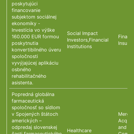
poskytujúci
financovanie
subjektom sociálnej
ekonomiky -
Investícia vo výške
Social Impact
160.000 EUR formou
Financ
Investors,Financial
poskytnutia
Insura
Institutions
konvertibilného úveru
spoločnosti
vyvýjajúcej aplikáciu
osbného
rehabilitačného
asistenta.
Popredná globálna
farmaceutická
spoločnosť so sídlom
v Spojených štátoch
Merger
amerických –
Acquis
odpredaj slovenskej
and Co
Healthcare
časti farmaceutického
Compli