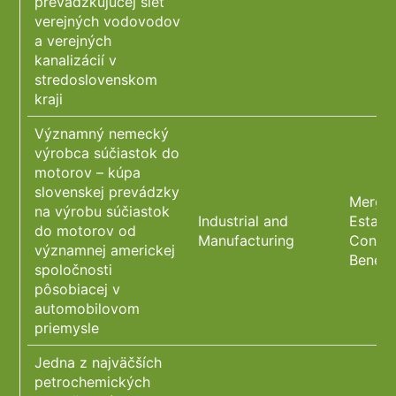
prevádzkujúcej sieť
verejných vodovodov
a verejných
kanalizácií v
stredoslovenskom
kraji
Významný nemecký
výrobca súčiastok do
motorov – kúpa
slovenskej prevádzky
Merger
na výrobu súčiastok
Industrial and
Estate
do motorov od
Manufacturing
Constr
významnej americkej
Benefi
spoločnosti
pôsobiacej v
automobilovom
priemysle
Jedna z najväčších
petrochemických