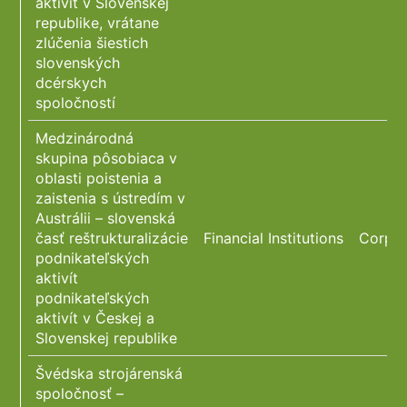
aktivít v Slovenskej
republike, vrátane
zlúčenia šiestich
slovenských
dcérskych
spoločností
Medzinárodná
skupina pôsobiaca v
oblasti poistenia a
zaistenia s ústredím v
Austrálii – slovenská
časť reštrukturalizácie
Financial Institutions
Corpor
podnikateľských
aktivít
podnikateľských
aktivít v Českej a
Slovenskej republike
Švédska strojárenská
spoločnosť –