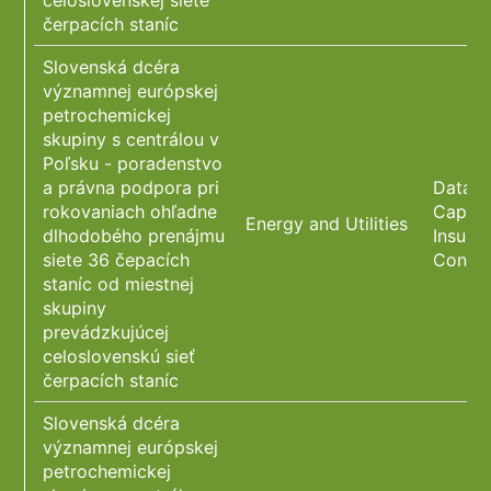
celoslovenskej siete
čerpacích staníc
Slovenská dcéra
významnej európskej
petrochemickej
skupiny s centrálou v
Poľsku - poradenstvo
a právna podpora pri
Data P
rokovaniach ohľadne
Capita
Energy and Utilities
dlhodobého prenájmu
Insura
siete 36 čepacích
Constr
staníc od miestnej
skupiny
prevádzkujúcej
celoslovenskú sieť
čerpacích staníc
Slovenská dcéra
významnej európskej
petrochemickej