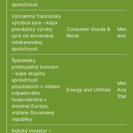
spoločností
Významný francúzsky
výrobca syra – kúpa
prevádzky výroby
Consumer Goods &
Merger
syra od slovenskej
Retail
and Cy
mliekarenskej
spoločnosti
Španielsky
priemyselný koncern
– kúpa skupiny
spoločností
Merger
pôsobiacich v oblasti
Energy and Utilities
Acquis
odpadového
State 
hospodárstva v
strednej Európe,
vrátane Slovenskej
republiky
Indický investor –