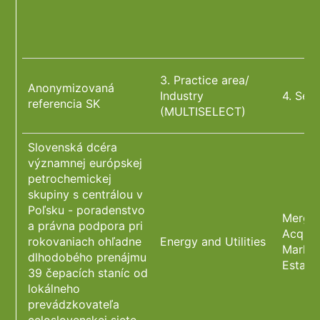
3. Practice area/
Anonymizovaná
Industry
4. Ser
referencia SK
(MULTISELECT)
Slovenská dcéra
významnej európskej
petrochemickej
skupiny s centrálou v
Poľsku - poradenstvo
Merger
a právna podpora pri
Acquisi
rokovaniach ohľadne
Energy and Utilities
Market
dlhodobého prenájmu
Estate
39 čepacích staníc od
lokálneho
prevádzkovateľa