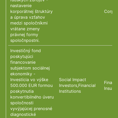
nastavenie
korporátnej štruktúry
Corpor
a úprava vzťahov
medzi spoločníkmi
vrátane zmeny
právnej formy
spoločnpostni.
Investičný fond
poskytujúci
financovanie
subjektom sociálnej
ekonomiky -
Investícia vo výške
Social Impact
Financ
500.000 EUR formou
Investors,Financial
Insura
poskytnutia
Institutions
konvertibilného úveru
spoločnosti
vyvýjajúcej prenosné
diagnostické