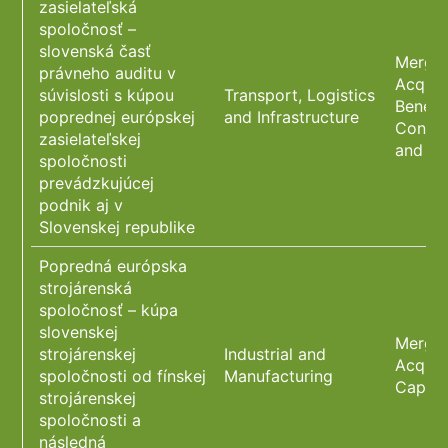
zasielateľská
spoločnosť –
slovenská časť
Merger
právneho auditu v
Acquis
súvislosti s kúpou
Transport, Logistics
Benefi
poprednej európskej
and Infrastructure
Constr
zasielateľskej
and C
spoločnosti
prevádzkujúcej
podnik aj v
Slovenskej republike
Popredná európska
strojárenská
spoločnosť – kúpa
slovenskej
Merger
strojárenskej
Industrial and
Acquis
spoločnosti od fínskej
Manufacturing
Capita
strojárenskej
spoločnosti a
následná