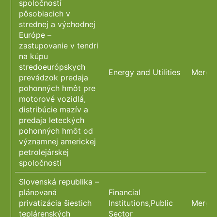
spoločností
pôsobiacich v
strednej a východnej
Európe –
zastupovanie v tendri
na kúpu
stredoeurópskych
Energy and Utilities
Merger
prevádzok predaja
pohonných hmôt pre
motorové vozidlá,
distribúcie mazív a
predaja leteckých
pohonných hmôt od
významnej americkej
petrolejárskej
spoločnosti
Slovenská republika –
plánovaná
Financial
privatizácia šiestich
Institutions,Public
Merger
teplárenských
Sector