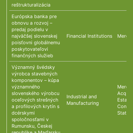
reštrukturalizácia
Európska banka pre
obnovu a rozvoj –
predaj podielu v
najväčšej slovenskej
Financial Institutions
Merger
poisťovni globálnemu
poskytovateľovi
finančných služieb
Významný švédsky
výrobca stavebných
komponentov – kúpa
významného
Merger
slovenského výrobcu
Acquis
Industrial and
oceľových strešných
Estate
Manufacturing
a profilových krytín s
Constr
dcérskymi
State 
spoločnosťami v
Rumunsku, Českej
republike a Maďarsku