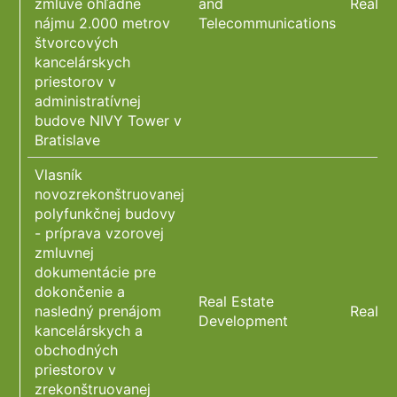
zmluve ohľadne
and
Real E
nájmu 2.000 metrov
Telecommunications
štvorcových
kancelárskych
priestorov v
administratívnej
budove NIVY Tower v
Bratislave
Vlasník
novozrekonštruovanej
polyfunkčnej budovy
- príprava vzorovej
zmluvnej
dokumentácie pre
dokončenie a
Real Estate
nasledný prenájom
Real E
Development
kancelárskych a
obchodných
priestorov v
zrekonštruovanej