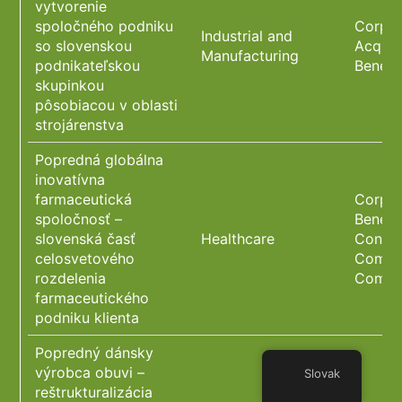
vytvorenie
spoločného podniku
Corpor
Industrial and
so slovenskou
Acquis
Manufacturing
podnikateľskou
Benefi
skupinkou
pôsobiacou v oblasti
strojárenstva
Popredná globálna
inovatívna
farmaceutická
Corpor
spoločnosť –
Benefi
slovenská časť
Healthcare
Constr
celosvetového
Commer
rozdelenia
Compl
farmaceutického
podniku klienta
Popredný dánsky
výrobca obuvi –
Slovak
reštrukturalizácia