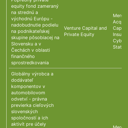
equity fond zameraný
na strednú a
Merger
východnú Európu -
Acquis
nadobudnutie podielu
Venture Capital and
Capita
na podnikateľskej
Private Equity
Insura
skupine pôsobiacej na
Cybers
Slovensku a v
State 
Čechách v oblasti
finančného
sprostredkovania
Globálny výrobca a
dodávateľ
komponentov v
automobilovom
odvetví - právna
previerka cieľových
slovenských
spoločností a ich
aktivít pre účely
Merger