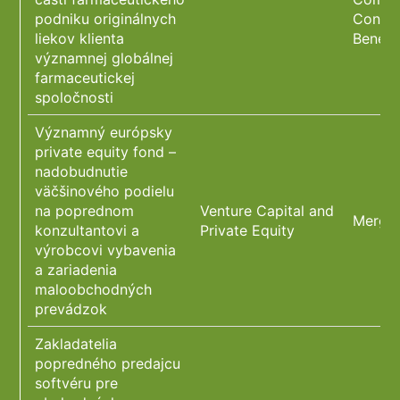
podniku originálnych
Constr
liekov klienta
Benefi
významnej globálnej
farmaceutickej
spoločnosti
Významný európsky
private equity fond –
nadobudnutie
väčšinového podielu
na poprednom
Venture Capital and
Merger
konzultantovi a
Private Equity
výrobcovi vybavenia
a zariadenia
maloobchodných
prevádzok
Zakladatelia
popredného predajcu
softvéru pre