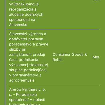
vnútroskupinová
reorganizácia a
zlúčenie dcérskych
spoločností na
Slovensku
Slovenský výrobca a
dodávateľ potravín -
poradenstvo a právne
služby pri
zamýšľanom predají
Consumer Goods &
Merger
časti podnikania
Retail
významnej slovenskej
skupine podnikajúcej
v potravinárstve a
agropriemysle
Amrop Partners v. o.
s. - Poradenská
spoločnosť v oblasti
ľudských zdrojov -