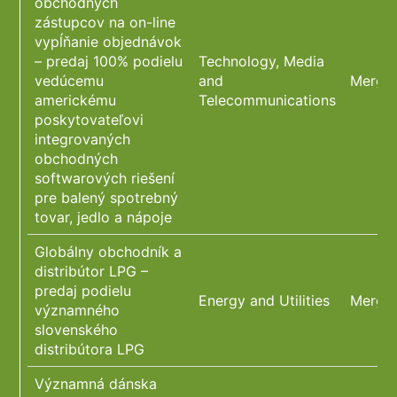
obchodných
zástupcov na on-line
vypĺňanie objednávok
– predaj 100% podielu
Technology, Media
vedúcemu
and
Merger
americkému
Telecommunications
poskytovateľovi
integrovaných
obchodných
softwarových riešení
pre balený spotrebný
tovar, jedlo a nápoje
Globálny obchodník a
distribútor LPG –
predaj podielu
Energy and Utilities
Merger
významného
slovenského
distribútora LPG
Významná dánska