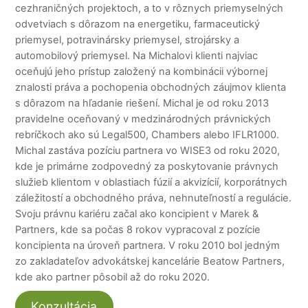
cezhraničných projektoch, a to v rôznych priemyselných
odvetviach s dôrazom na energetiku, farmaceutický
priemysel, potravinársky priemysel, strojársky a
automobilový priemysel. Na Michalovi klienti najviac
oceňujú jeho prístup založený na kombinácii výbornej
znalosti práva a pochopenia obchodných záujmov klienta
s dôrazom na hľadanie riešení. Michal je od roku 2013
pravidelne oceňovaný v medzinárodných právnických
rebríčkoch ako sú Legal500, Chambers alebo IFLR1000.
Michal zastáva pozíciu partnera vo WISE3 od roku 2020,
kde je primárne zodpovedný za poskytovanie právnych
služieb klientom v oblastiach fúzií a akvizícií, korporátnych
záležitostí a obchodného práva, nehnuteľností a regulácie.
Svoju právnu kariéru začal ako koncipient v Marek &
Partners, kde sa počas 8 rokov vypracoval z pozície
koncipienta na úroveň partnera. V roku 2010 bol jedným
zo zakladateľov advokátskej kancelárie Beatow Partners,
kde ako partner pôsobil až do roku 2020.
Konzultácia