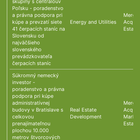
skupiny s centrálouv
Poľsku - poradenstvo
a právna podpora pri
Merger
kúpe a prevzatí siete
Energy and Utilities
Acquis
41 čerpacích staníc na
Estate
Slovensku od
najväčšieho
slovenského
prevádzkovateľa
čerpacích staníc
Súkromný nemecký
investor -
poradenstvo a právna
podpora pri kúpe
administratívnej
Merger
budovy v Bratislave s
Real Estate
Acquisi
celkovou
Development
Market
prenajímateľnou
Estate
plochou 10.000
metrov štvorcových