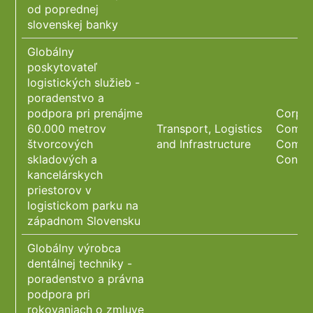
od poprednej
slovenskej banky
Globálny
poskytovateľ
logistických služieb -
poradenstvo a
podpora pri prenájme
Corpor
60.000 metrov
Transport, Logistics
Commer
štvorcových
and Infrastructure
Compli
skladových a
Constr
kancelárskych
priestorov v
logistickom parku na
západnom Slovensku
Globálny výrobca
dentálnej techniky -
poradenstvo a právna
podpora pri
rokovaniach o zmluve