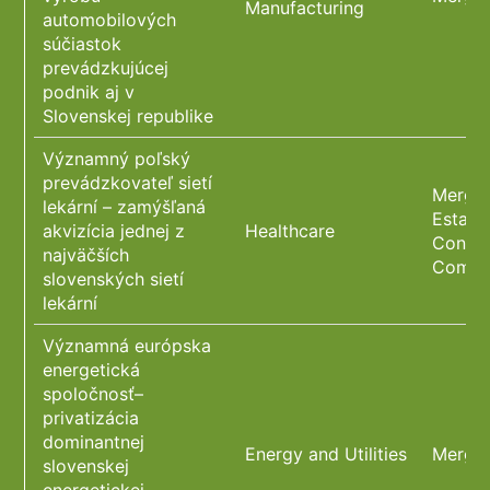
Manufacturing
automobilových
súčiastok
prevádzkujúcej
podnik aj v
Slovenskej republike
Významný poľský
prevádzkovateľ sietí
Merger
lekární – zamýšľaná
Estate
akvizícia jednej z
Healthcare
Constr
najväčších
Compl
slovenských sietí
lekární
Významná európska
energetická
spoločnosť–
privatizácia
dominantnej
Energy and Utilities
Merger
slovenskej