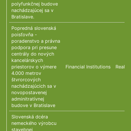
polyfunkčnej budove
nachádzajúcej sa v
Bratislave.
Popredná slovenská
poisťovňa -
poradenstvo a právna
podpora pri presune
centrály do nových
kancelárskych
priestorov o výmere
Financial Institutions
Real E
4.000 metrov
štvrorcových
nachádzajúcich sa v
novopostavenej
adminitratívnej
budove v Bratislave
Slovenská dcéra
nemeckého výrobcu
stavebnej