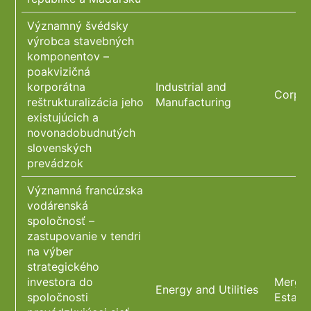
Významný švédsky
výrobca stavebných
komponentov –
poakvizičná
korporátna
Industrial and
Corpor
reštrukturalizácia jeho
Manufacturing
existujúcich a
novonadobudnutých
slovenských
prevádzok
Významná francúzska
vodárenská
spoločnosť –
zastupovanie v tendri
na výber
strategického
investora do
Merger
Energy and Utilities
spoločnosti
Estate