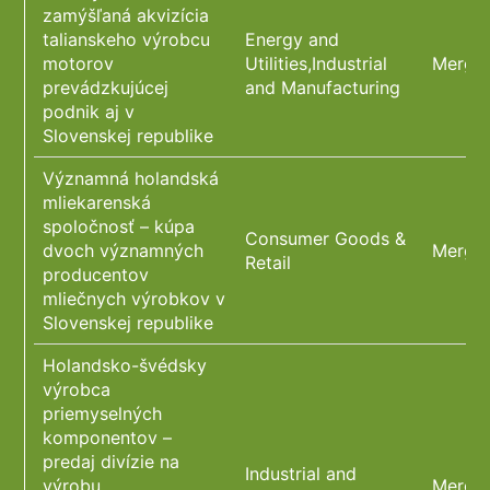
zamýšľaná akvizícia
talianskeho výrobcu
Energy and
motorov
Utilities,Industrial
Merger
prevádzkujúcej
and Manufacturing
podnik aj v
Slovenskej republike
Významná holandská
mliekarenská
spoločnosť – kúpa
Consumer Goods &
dvoch významných
Merger
Retail
producentov
mliečnych výrobkov v
Slovenskej republike
Holandsko-švédsky
výrobca
priemyselných
komponentov –
predaj divízie na
Industrial and
výrobu
Merger