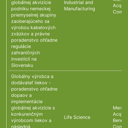
globálnej akvizície
Industrial and
Acquis
podniku nemeckej
Manufacturing
Compl
priemyselnej skupiny
zaoberajúceho sa
výrobou kabelových
zväzkov a právne
poradenstvo ohľadne
regulácie
zahraničných
investícií na
Slovensku
Globálny výrobca a
dodávateľ liekov -
poradenstvo ohľadne
dopaov a
implementácie
globálnej akvizície s
Merger
konkurenčným
Acquis
Life Science
výrobcom liekov a
Benefi
následná
Compl