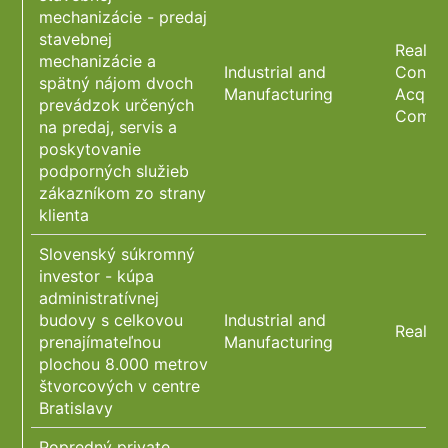
mechanizácie - predaj
stavebnej
Real E
mechanizácie a
Industrial and
Constr
spätný nájom dvoch
Manufacturing
Acquis
prevádzok určených
Compl
na predaj, servis a
poskytovanie
podporných služieb
zákazníkom zo strany
klienta
Slovenský súkromný
investor - kúpa
administratívnej
budovy s celkovou
Industrial and
Real E
prenajímateľnou
Manufacturing
plochou 8.000 metrov
štvorcových v centre
Bratislavy
Popredný private