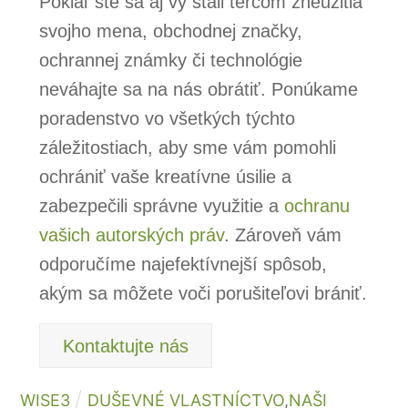
Pokiaľ ste sa aj vy stali terčom zneužitia
svojho mena, obchodnej značky,
ochrannej známky či technológie
neváhajte sa na nás obrátiť. Ponúkame
poradenstvo vo všetkých týchto
záležitostiach, aby sme vám pomohli
ochrániť vaše kreatívne úsilie a
zabezpečili správne využitie a
ochranu
vašich autorských práv
. Zároveň vám
odporučíme najefektívnejší spôsob,
akým sa môžete voči porušiteľovi brániť.
Kontaktujte nás
WISE3
DUŠEVNÉ VLASTNÍCTVO
,
NAŠI