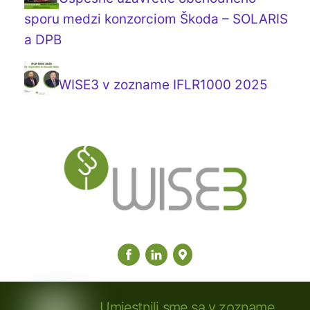
sporu medzi konzorciom Škoda – SOLARIS
a DPB
WISE3 v zozname IFLR1000 2025
Umiestnili sme sa v zozname