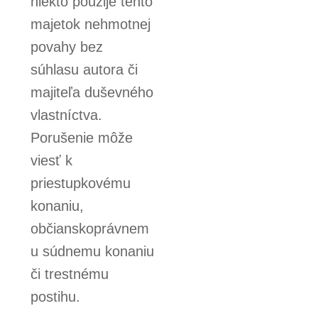
niekto použije tento
majetok nehmotnej
povahy bez
súhlasu autora či
majiteľa duševného
vlastníctva.
Porušenie môže
viesť k
priestupkovému
konaniu,
občianskoprávnem
u súdnemu konaniu
či trestnému
postihu.