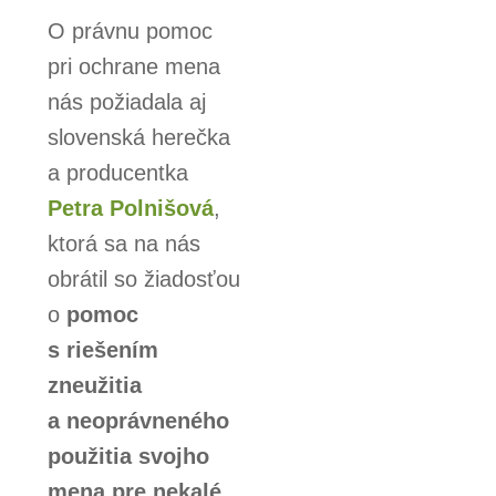
O právnu pomoc
pri ochrane mena
nás požiadala aj
slovenská herečka
a producentka
Petra Polnišová
,
ktorá sa na nás
obrátil so žiadosťou
o
pomoc
s riešením
zneužitia
a neoprávneného
použitia svojho
mena pre nekalé