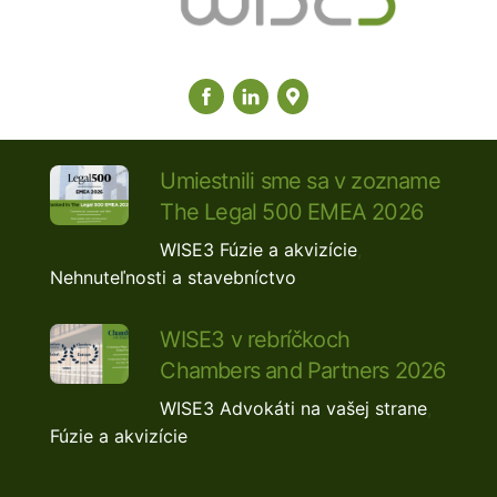
Umiestnili sme sa v zozname
The Legal 500 EMEA 2026
WISE3
Fúzie a akvizície
,
Nehnuteľnosti a stavebníctvo
WISE3 v rebríčkoch
Chambers and Partners 2026
WISE3
Advokáti na vašej strane
,
Fúzie a akvizície