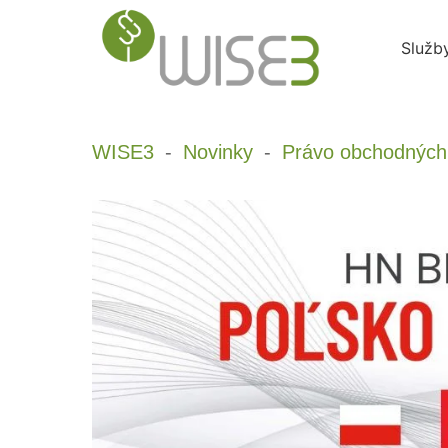
Skip
to
Služb
content
WISE3
Novinky
Právo obchodných 