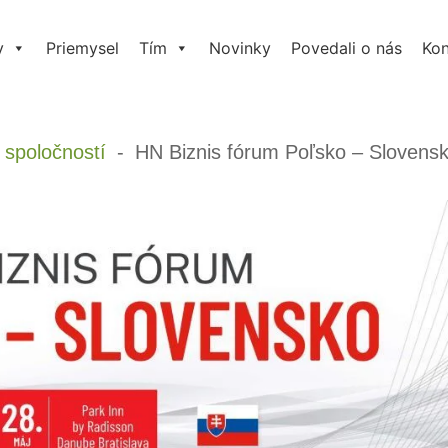
y
Priemysel
Tím
Novinky
Povedali o nás
Kon
spoločností
HN Biznis fórum Poľsko – Slovensk