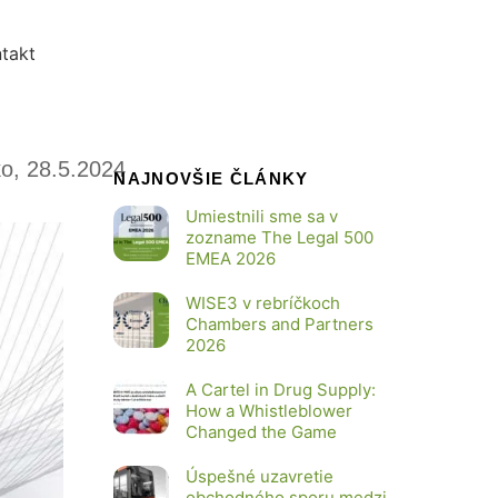
takt
o, 28.5.2024
NAJNOVŠIE ČLÁNKY
Umiestnili sme sa v
zozname The Legal 500
EMEA 2026
WISE3 v rebríčkoch
Chambers and Partners
2026
A Cartel in Drug Supply:
How a Whistleblower
Changed the Game
Úspešné uzavretie
obchodného sporu medzi