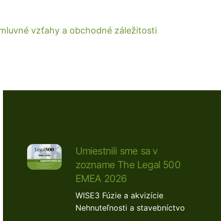
mluvné vzťahy a obchodné záležitosti
Umiestnili sme sa v
zozname The Legal 500
EMEA 2026
WISE3
Fúzie a akvizície
,
Nehnuteľnosti a stavebníctvo