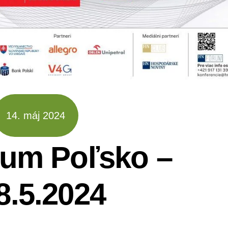
14
.
máj
2024
rum Poľsko –
8.5.2024