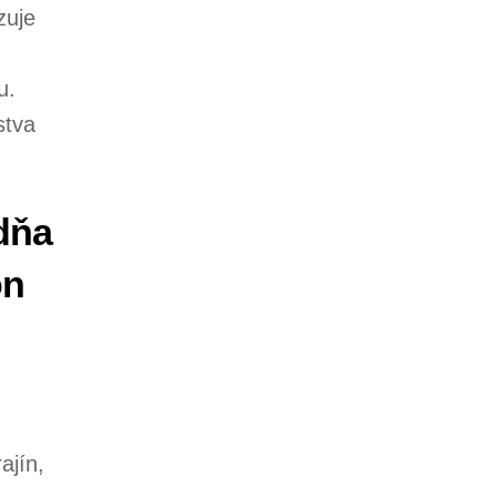
zuje
u.
stva
dňa
on
ajín,