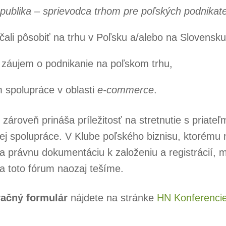
publika – sprievodca trhom pre poľských
podnikat
čali pôsobiť na trhu v Poľsku a/alebo na Slovensku
 záujem o podnikanie na poľskom trhu,
 spolupráce v oblasti
e-commerce
.
zároveň prináša príležitosť na stretnutie s priateľ
nej spolupráce. V Klube poľského biznisu, ktorému
la právnu dokumentáciu k založeniu a registrácií,
na toto fórum naozaj tešíme.
račný formulár
nájdete na stránke
HN Konferenci