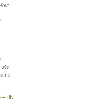
eľov
“
,
mi
 naša
 máme
e – HN