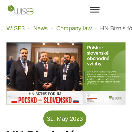
Skip
to
content
WISE3
News
Company law
HN Biznis f
31
.
May
2023