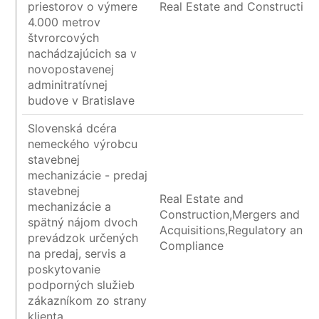
priestorov o výmere
Real Estate and Construction
4.000 metrov
štvrorcových
nachádzajúcich sa v
novopostavenej
adminitratívnej
budove v Bratislave
Slovenská dcéra
nemeckého výrobcu
stavebnej
mechanizácie - predaj
stavebnej
Real Estate and
mechanizácie a
Construction,Mergers and
spätný nájom dvoch
Acquisitions,Regulatory and
prevádzok určených
Compliance
na predaj, servis a
poskytovanie
podporných služieb
zákazníkom zo strany
klienta