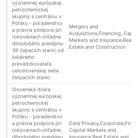
významnej európskej
petrochemickej
skupiny s centrálou v
Poľsku - poradenstvo
Mergers and
a právna podpora pri
Acquisitions,Financing, Capita
rokovaniach ohľadne
Markets and Insurance,Real
dlhodobého prenájmu
Estate and Construction
39 čepacích staníc od
lokálneho
prevádzkovateľa
celoslovenskej siete
čerpacích staníc
Slovenská dcéra
významnej európskej
petrochemickej
skupiny s centrálou v
Poľsku - poradenstvo
a právna podpora pri
Data Privacy,Corporate,Finan
rokovaniach ohľadne
Capital Markets and
dlhodobého prenájmu
Insurance,Real Estate and