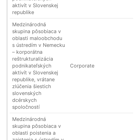
aktivít v Slovenskej
republike
Medzinárodná
skupina pôsobiaca v
oblasti maloobchodu
s ústredím v Nemecku
– korporátna
reštrukturalizácia
podnikateľských
Corporate
aktivít v Slovenskej
republike, vrátane
zlúčenia šiestich
slovenských
dcérskych
spoločností
Medzinárodná
skupina pôsobiaca v
oblasti poistenia a
zaistenia s ústredím v