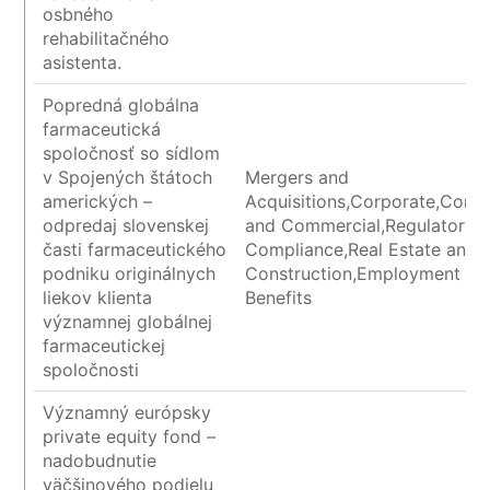
osbného
rehabilitačného
asistenta.
Popredná globálna
farmaceutická
spoločnosť so sídlom
v Spojených štátoch
Mergers and
amerických –
Acquisitions,Corporate,Contr
odpredaj slovenskej
and Commercial,Regulatory 
časti farmaceutického
Compliance,Real Estate and
podniku originálnych
Construction,Employment an
liekov klienta
Benefits
významnej globálnej
farmaceutickej
spoločnosti
Významný európsky
private equity fond –
nadobudnutie
väčšinového podielu