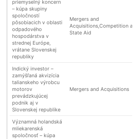
priemyselný koncern
– kúpa skupiny
spoločností
Mergers and
pôsobiacich v oblasti
Acquisitions,Competition and
odpadového
State Aid
hospodárstva v
strednej Európe,
vrátane Slovenskej
republiky
Indický investor –
zamýšľaná akvizícia
talianskeho výrobcu
motorov
Mergers and Acquisitions
prevádzkujúcej
podnik aj v
Slovenskej republike
Významná holandská
mliekarenská
spoločnosť – kúpa