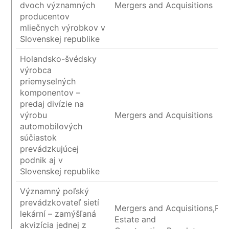
dvoch významných
Mergers and Acquisitions
producentov
mliečnych výrobkov v
Slovenskej republike
Holandsko-švédsky
výrobca
priemyselných
komponentov –
predaj divízie na
výrobu
Mergers and Acquisitions
automobilových
súčiastok
prevádzkujúcej
podnik aj v
Slovenskej republike
Významný poľský
prevádzkovateľ sietí
Mergers and Acquisitions,Rea
lekární – zamýšľaná
Estate and
akvizícia jednej z