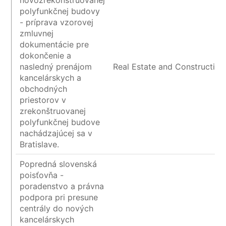
novozrekonštruovanej
polyfunkčnej budovy
- príprava vzorovej
zmluvnej
dokumentácie pre
dokončenie a
nasledný prenájom
Real Estate and Construction
kancelárskych a
obchodných
priestorov v
zrekonštruovanej
polyfunkčnej budove
nachádzajúcej sa v
Bratislave.
Popredná slovenská
poisťovňa -
poradenstvo a právna
podpora pri presune
centrály do nových
kancelárskych