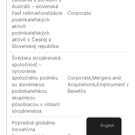
Austrálii – slovenská
časť reštrukturalizácie
Corporate
podnikateľských
aktivít
podnikateľských
aktivít v Českej a
Slovenskej republike
Švédska strojárenská
spoločnosť –
vytvorenie
spoločného podniku
Corporate,Mergers and
so slovenskou
Acquisitions,Employment an
podnikateľskou
Benefits
skupinkou
pôsobiacou v oblasti
strojárenstva
Popredná globálna
English
inovatívna