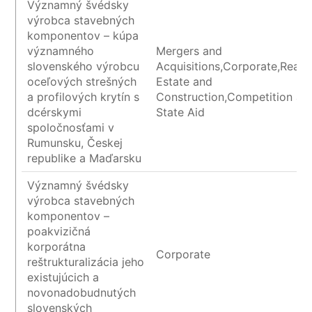
Významný švédsky
výrobca stavebných
komponentov – kúpa
významného
Mergers and
slovenského výrobcu
Acquisitions,Corporate,Real
oceľových strešných
Estate and
a profilových krytín s
Construction,Competition an
dcérskymi
State Aid
spoločnosťami v
Rumunsku, Českej
republike a Maďarsku
Významný švédsky
výrobca stavebných
komponentov –
poakvizičná
korporátna
Corporate
reštrukturalizácia jeho
existujúcich a
novonadobudnutých
slovenských