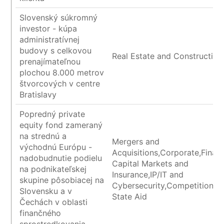
Slovenský súkromný
investor - kúpa
administratívnej
budovy s celkovou
Real Estate and Construction
prenajímateľnou
plochou 8.000 metrov
štvorcových v centre
Bratislavy
Popredný private
equity fond zameraný
na strednú a
Mergers and
východnú Európu -
Acquisitions,Corporate,Financ
nadobudnutie podielu
Capital Markets and
na podnikateľskej
Insurance,IP/IT and
skupine pôsobiacej na
Cybersecurity,Competition a
Slovensku a v
State Aid
Čechách v oblasti
finančného