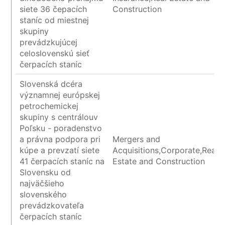
siete 36 čepacích
Construction
staníc od miestnej
skupiny
prevádzkujúcej
celoslovenskú sieť
čerpacích staníc
Slovenská dcéra
významnej európskej
petrochemickej
skupiny s centrálouv
Poľsku - poradenstvo
a právna podpora pri
Mergers and
kúpe a prevzatí siete
Acquisitions,Corporate,Real
41 čerpacích staníc na
Estate and Construction
Slovensku od
najväčšieho
slovenského
prevádzkovateľa
čerpacích staníc