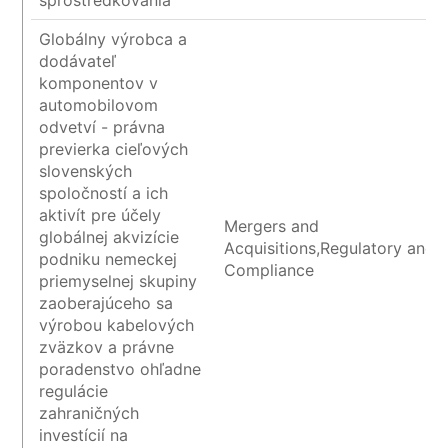
sprostredkovania
Globálny výrobca a
dodávateľ
komponentov v
automobilovom
odvetví - právna
previerka cieľových
slovenských
spoločností a ich
aktivít pre účely
Mergers and
globálnej akvizície
Acquisitions,Regulatory and
podniku nemeckej
Compliance
priemyselnej skupiny
zaoberajúceho sa
výrobou kabelových
zväzkov a právne
poradenstvo ohľadne
regulácie
zahraničných
investícií na