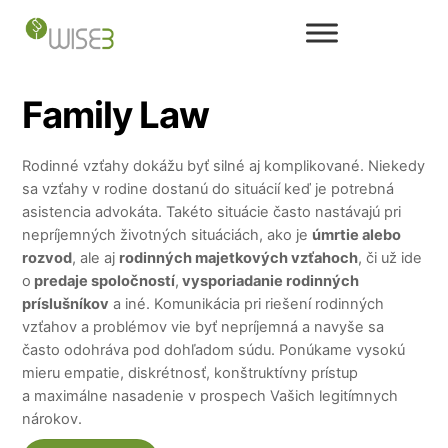
Skip
to
content
Family Law
Rodinné vzťahy dokážu byť silné aj komplikované. Niekedy
sa vzťahy v rodine dostanú do situácií keď je potrebná
asistencia advokáta. Takéto situácie často nastávajú pri
nepríjemných životných situáciách, ako je
úmrtie alebo
rozvod
, ale aj
rodinných majetkových vzťahoch
, či už ide
o
predaje spoločností
,
vysporiadanie rodinných
príslušníkov
a iné. Komunikácia pri riešení rodinných
vzťahov a problémov vie byť nepríjemná a navyše sa
často odohráva pod dohľadom súdu. Ponúkame vysokú
mieru empatie, diskrétnosť, konštruktívny prístup
a maximálne nasadenie v prospech Vašich legitímnych
nárokov.