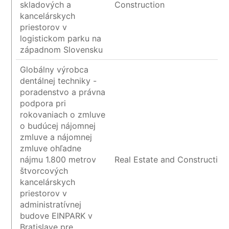
skladových a
Construction
kancelárskych
priestorov v
logistickom parku na
západnom Slovensku
Globálny výrobca
dentálnej techniky -
poradenstvo a právna
podpora pri
rokovaniach o zmluve
o budúcej nájomnej
zmluve a nájomnej
zmluve ohľadne
nájmu 1.800 metrov
Real Estate and Construction
štvorcových
kancelárskych
priestorov v
administratívnej
budove EINPARK v
Bratislave pre