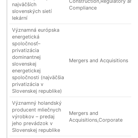
Construction,Regulatory and
najväčších
Compliance
slovenských sietí
lekární
Významná európska
energetická
spoločnosť–
privatizácia
dominantnej
Mergers and Acquisitions
slovenskej
energetickej
spoločnosti (najväčšia
privatizácia v
Slovenskej republike)
Významný holandský
producent mliečnych
Mergers and
výrobkov – predaj
Acquisitions,Corporate
jeho prevádzok v
Slovenskej republike