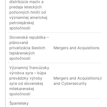
distribúcie mazív a
predaja leteckých
pohonných hmôt od
významnej americkej
petrolejárskej
spoločnosti
Slovenská republika –
plánovaná
privatizácia šiestich
Mergers and Acquisitions
teplárenských
spoločností
Významný francúzsky
výrobca syra – kúpa
prevádzky výroby
Mergers and Acquisitions,IP/I
syra od slovenskej
and Cybersecurity
mliekarenskej
spoločnosti
Španielsky