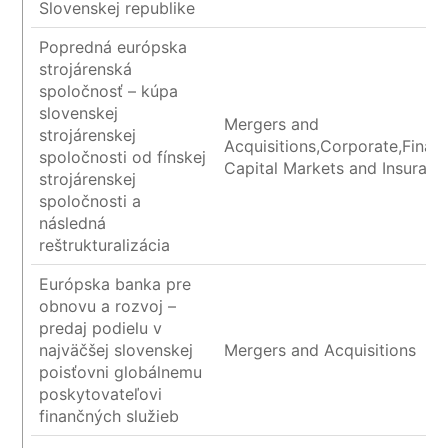
Slovenskej republike
Popredná európska
strojárenská
spoločnosť – kúpa
slovenskej
Mergers and
strojárenskej
Acquisitions,Corporate,Financ
spoločnosti od fínskej
Capital Markets and Insuranc
strojárenskej
spoločnosti a
následná
reštrukturalizácia
Európska banka pre
obnovu a rozvoj –
predaj podielu v
najväčšej slovenskej
Mergers and Acquisitions
poisťovni globálnemu
poskytovateľovi
finančných služieb