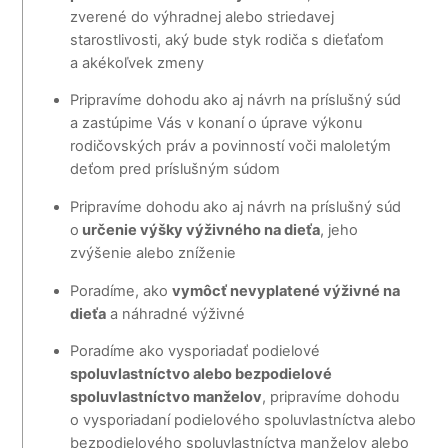
zverené do výhradnej alebo striedavej
starostlivosti, aký bude styk rodiča s dieťaťom
a akékoľvek zmeny
Pripravíme dohodu ako aj návrh na príslušný súd
a zastúpime Vás v konaní o úprave výkonu
rodičovských práv a povinností voči maloletým
deťom pred príslušným súdom
Pripravíme dohodu ako aj návrh na príslušný súd
o
určenie výšky výživného na dieťa
, jeho
zvýšenie alebo zníženie
Poradíme, ako
vymôcť nevyplatené výživné na
dieťa
a náhradné výživné
Poradíme ako vysporiadať podielové
spoluvlastníctvo alebo bezpodielové
spoluvlastníctvo manželov
, pripravíme dohodu
o vysporiadaní podielového spoluvlastníctva alebo
bezpodielového spoluvlastníctva manželov alebo