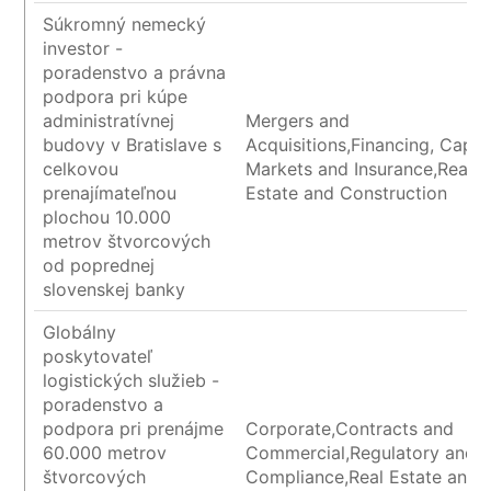
Súkromný nemecký
investor -
poradenstvo a právna
podpora pri kúpe
administratívnej
Mergers and
budovy v Bratislave s
Acquisitions,Financing, Capita
celkovou
Markets and Insurance,Real
prenajímateľnou
Estate and Construction
plochou 10.000
metrov štvorcových
od poprednej
slovenskej banky
Globálny
poskytovateľ
logistických služieb -
poradenstvo a
podpora pri prenájme
Corporate,Contracts and
60.000 metrov
Commercial,Regulatory and
štvorcových
Compliance,Real Estate and