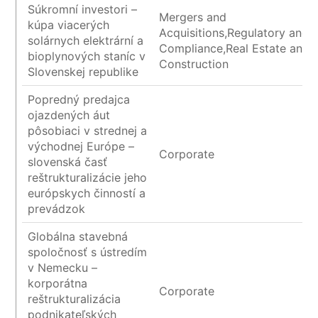
Súkromní investori –
Mergers and
kúpa viacerých
Acquisitions,Regulatory and
solárnych elektrární a
Compliance,Real Estate and
bioplynových staníc v
Construction
Slovenskej republike
Popredný predajca
ojazdených áut
pôsobiaci v strednej a
východnej Európe –
Corporate
slovenská časť
reštrukturalizácie jeho
európskych činností a
prevádzok
Globálna stavebná
spoločnosť s ústredím
v Nemecku –
korporátna
Corporate
reštrukturalizácia
podnikateľských