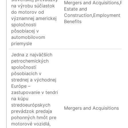
Mergers and Acquisitions,Rea
na výrobu súčiastok
Estate and
do motorov od
Construction,Employment an
významnej americkej
Benefits
spoločnosti
pôsobiacej v
automobilovom
priemysle
Jedna z najväčších
petrochemických
spoločností
pôsobiacich v
strednej a východnej
Európe –
zastupovanie v tendri
na kúpu
stredoeurópskych
Mergers and Acquisitions
prevádzok predaja
pohonných hmôt pre
motorové vozidlá,