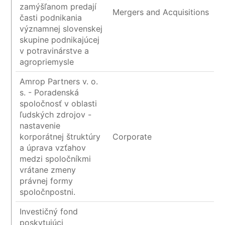
zamýšľanom predají
Mergers and Acquisitions
časti podnikania
významnej slovenskej
skupine podnikajúcej
v potravinárstve a
agropriemysle
Amrop Partners v. o.
s. - Poradenská
spoločnosť v oblasti
ľudských zdrojov -
nastavenie
korporátnej štruktúry
Corporate
a úprava vzťahov
medzi spoločníkmi
vrátane zmeny
právnej formy
spoločnpostni.
Investičný fond
poskytujúci