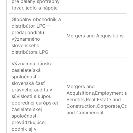
pre balený spotrebný
tovar, jedlo a nápoje
Globálny obchodník a
distribútor LPG –
predaj podielu
Mergers and Acquisitions
významného
slovenského
distribútora LPG
Významná dánska
zasielateľská
spoločnosť –
slovenská časť
Mergers and
právneho auditu v
Acquisitions,Employment an
súvislosti s kúpou
Benefits,Real Estate and
poprednej európskej
Construction,Corporate,Cont
zasielateľskej
and Commercial
spoločnosti
prevádzkujúcej
podnik aj v