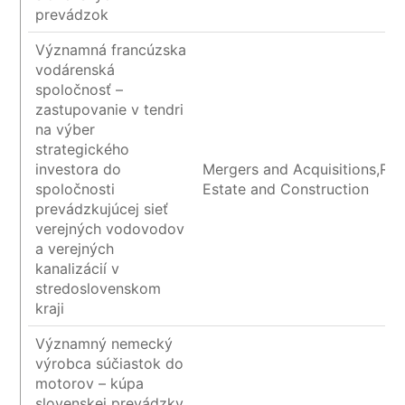
prevádzok
Významná francúzska
vodárenská
spoločnosť –
zastupovanie v tendri
na výber
strategického
investora do
Mergers and Acquisitions,Rea
spoločnosti
Estate and Construction
prevádzkujúcej sieť
verejných vodovodov
a verejných
kanalizácií v
stredoslovenskom
kraji
Významný nemecký
výrobca súčiastok do
motorov – kúpa
slovenskej prevádzky