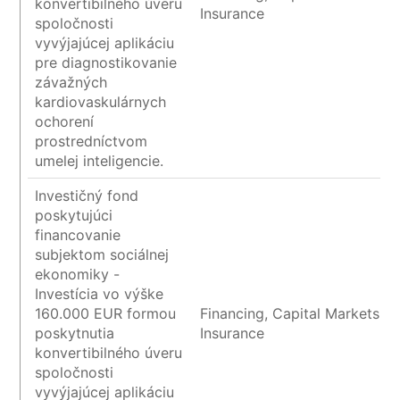
konvertibilného úveru
Insurance
spoločnosti
vyvýjajúcej aplikáciu
pre diagnostikovanie
závažných
kardiovaskulárnych
ochorení
prostredníctvom
umelej inteligencie.
Investičný fond
poskytujúci
financovanie
subjektom sociálnej
ekonomiky -
Investícia vo výške
160.000 EUR formou
Financing, Capital Markets a
poskytnutia
Insurance
konvertibilného úveru
spoločnosti
vyvýjajúcej aplikáciu