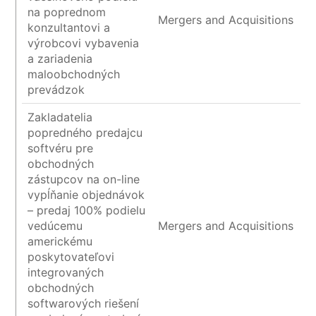
na poprednom
Mergers and Acquisitions
konzultantovi a
výrobcovi vybavenia
a zariadenia
maloobchodných
prevádzok
Zakladatelia
popredného predajcu
softvéru pre
obchodných
zástupcov na on-line
vypĺňanie objednávok
– predaj 100% podielu
vedúcemu
Mergers and Acquisitions
americkému
poskytovateľovi
integrovaných
obchodných
softwarových riešení