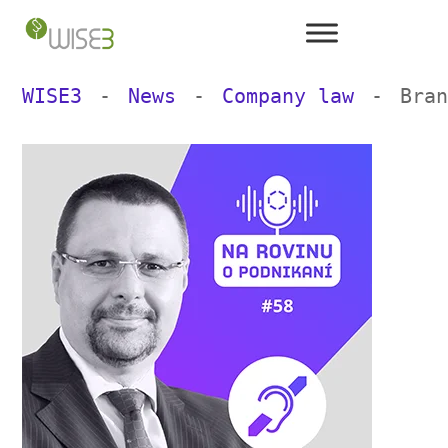
Skip
to
content
WISE3
News
Company law
Bra