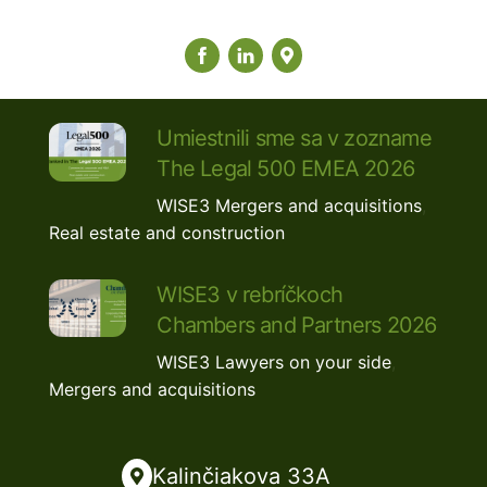
Umiestnili sme sa v zozname
The Legal 500 EMEA 2026
WISE3
Mergers and acquisitions
,
Real estate and construction
WISE3 v rebríčkoch
Chambers and Partners 2026
WISE3
Lawyers on your side
,
Mergers and acquisitions
Kalinčiakova 33A