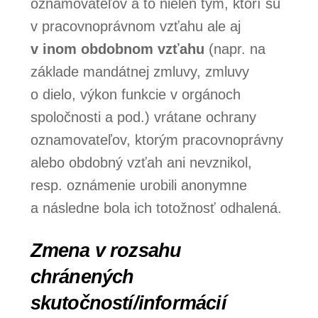
oznamovateľov a to nielen tým, ktorí sú
v pracovnoprávnom vzťahu ale aj
v inom obdobnom vzťahu
(napr. na
základe mandátnej zmluvy, zmluvy
o dielo, výkon funkcie v orgánoch
spoločnosti a pod.) vrátane ochrany
oznamovateľov, ktorým pracovnoprávny
alebo obdobný vzťah ani nevznikol,
resp. oznámenie urobili anonymne
a následne bola ich totožnosť odhalená.
Zmena v rozsahu
chránených
skutočností/informácií