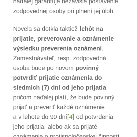
naďalej garantuje nezávislé postavenie
zodpovednej osoby pri plnení jej úloh.
Novela sa dotkla taktiež
lehôt na
prijatie, preverovanie a oznámenie
výsledku preverenia oznámení
.
Zamestnávateľ, resp. zodpovedná
osoba bude po novom
povinný
potvrdiť prijatie oznámenia do
siedmich (7) dní od jeho prijatia
,
pričom naďalej platí, že bude povinný
prijať a preveriť každé oznámenie
a v lehote do 90 dní
[4]
od potvrdenia
jeho prijatia, alebo ak sa prijaté
oznámenie o protispoločenskej činnosti