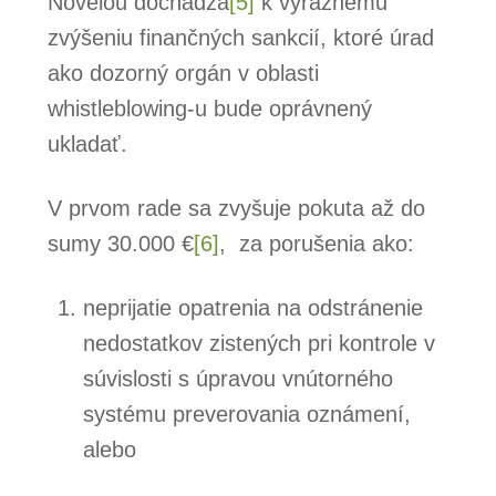
Novelou dochádza
[5]
k výraznému
zvýšeniu finančných sankcií, ktoré úrad
ako dozorný orgán v oblasti
whistleblowing-u bude oprávnený
ukladať.
V prvom rade sa zvyšuje pokuta až do
sumy 30.000 €
[6]
, za porušenia ako:
neprijatie opatrenia na odstránenie
nedostatkov zistených pri kontrole v
súvislosti s úpravou vnútorného
systému preverovania oznámení,
alebo