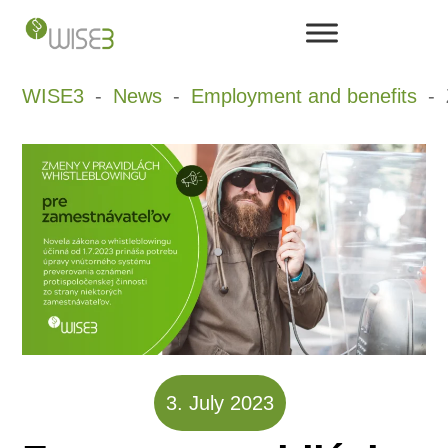
Skip
to
content
WISE3
News
Employment and benefits
3
.
July
2023