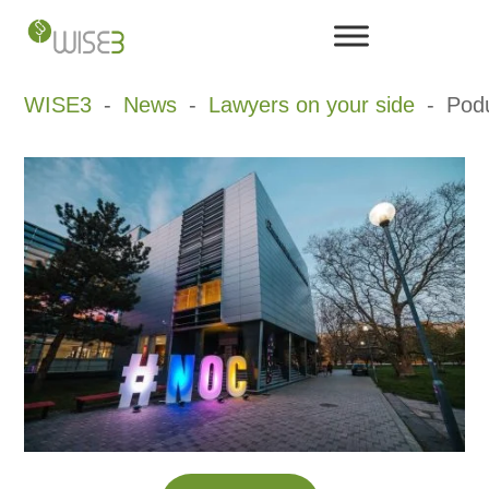
Skip
to
content
WISE3
News
Lawyers on your side
Podu