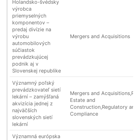
Holandsko-švédsky
výrobca
priemyselných
komponentov –
predaj divízie na
výrobu
Mergers and Acquisitions
automobilových
súčiastok
prevádzkujúcej
podnik aj v
Slovenskej republike
Významný poľský
prevádzkovateľ sietí
Mergers and Acquisitions,Rea
lekární – zamýšľaná
Estate and
akvizícia jednej z
Construction,Regulatory and
najväčších
Compliance
slovenských sietí
lekární
Významná európska