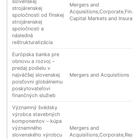
slovenskej
Mergers and
strojárenskej
Acquisitions,Corporate,Financ
spoločnosti od fínskej
Capital Markets and Insuranc
strojárenskej
spoločnosti a
následná
reštrukturalizácia
Európska banka pre
obnovu a rozvoj –
predaj podielu v
najväčšej slovenskej
Mergers and Acquisitions
poisťovni globálnemu
poskytovateľovi
finančných služieb
Významný švédsky
výrobca stavebných
komponentov – kúpa
významného
Mergers and
slovenského výrobcu
Acquisitions,Corporate,Real