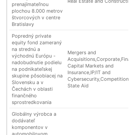
Real Estate and Construction
prenajímateľnou
plochou 8.000 metrov
štvorcových v centre
Bratislavy
Popredný private
equity fond zameraný
na strednú a
Mergers and
východnú Európu -
Acquisitions,Corporate,Financ
nadobudnutie podielu
Capital Markets and
na podnikateľskej
Insurance,IP/IT and
skupine pôsobiacej na
Cybersecurity,Competition a
Slovensku a v
State Aid
Čechách v oblasti
finančného
sprostredkovania
Globálny výrobca a
dodávateľ
komponentov v
automobilovom