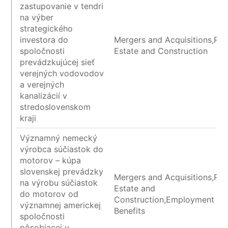
zastupovanie v tendri
na výber
strategického
investora do
Mergers and Acquisitions,Rea
spoločnosti
Estate and Construction
prevádzkujúcej sieť
verejných vodovodov
a verejných
kanalizácií v
stredoslovenskom
kraji
Významný nemecký
výrobca súčiastok do
motorov – kúpa
slovenskej prevádzky
Mergers and Acquisitions,Rea
na výrobu súčiastok
Estate and
do motorov od
Construction,Employment an
významnej americkej
Benefits
spoločnosti
pôsobiacej v