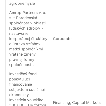
agropriemysle
Amrop Partners v. o.
s. - Poradenská
spoločnosť v oblasti
ľudských zdrojov -
nastavenie
korporátnej štruktúry
Corporate
a úprava vzťahov
medzi spoločníkmi
vrátane zmeny
právnej formy
spoločnpostni.
Investičný fond
poskytujúci
financovanie
subjektom sociálnej
ekonomiky -
Investícia vo výške
Financing, Capital Markets a
500.000 EUR formou