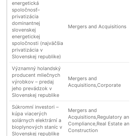
energetická
spoločnosť–
privatizácia
dominantnej
Mergers and Acquisitions
slovenskej
energetickej
spoločnosti (najväčšia
privatizácia v
Slovenskej republike)
Významný holandský
producent mliečnych
Mergers and
výrobkov – predaj
Acquisitions,Corporate
jeho prevádzok v
Slovenskej republike
Súkromní investori –
Mergers and
kúpa viacerých
Acquisitions,Regulatory and
solárnych elektrární a
Compliance,Real Estate and
bioplynových staníc v
Construction
Slovenskej republike