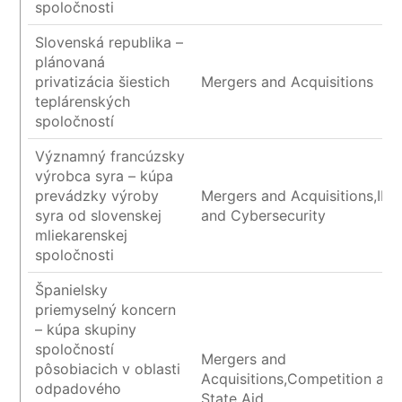
spoločnosti
Slovenská republika –
plánovaná
privatizácia šiestich
Mergers and Acquisitions
teplárenských
spoločností
Významný francúzsky
výrobca syra – kúpa
prevádzky výroby
Mergers and Acquisitions,IP/I
syra od slovenskej
and Cybersecurity
mliekarenskej
spoločnosti
Španielsky
priemyselný koncern
– kúpa skupiny
spoločností
Mergers and
pôsobiacich v oblasti
Acquisitions,Competition and
odpadového
State Aid