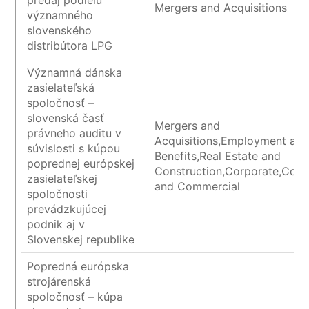
predaj podielu
Mergers and Acquisitions
významného
slovenského
distribútora LPG
Významná dánska
zasielateľská
spoločnosť –
slovenská časť
Mergers and
právneho auditu v
Acquisitions,Employment an
súvislosti s kúpou
Benefits,Real Estate and
poprednej európskej
Construction,Corporate,Cont
zasielateľskej
and Commercial
spoločnosti
prevádzkujúcej
podnik aj v
Slovenskej republike
Popredná európska
strojárenská
spoločnosť – kúpa