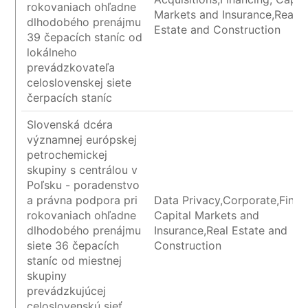
rokovaniach ohľadne
Markets and Insurance,Real
dlhodobého prenájmu
Estate and Construction
39 čepacích staníc od
lokálneho
prevádzkovateľa
celoslovenskej siete
čerpacích staníc
Slovenská dcéra
významnej európskej
petrochemickej
skupiny s centrálou v
Poľsku - poradenstvo
a právna podpora pri
Data Privacy,Corporate,Finan
rokovaniach ohľadne
Capital Markets and
dlhodobého prenájmu
Insurance,Real Estate and
siete 36 čepacích
Construction
staníc od miestnej
skupiny
prevádzkujúcej
celoslovenskú sieť