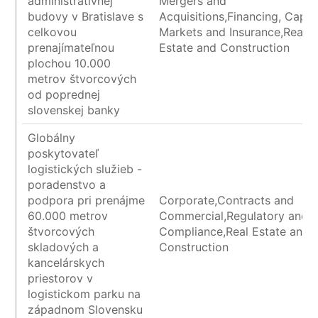
administratívnej
Mergers and
budovy v Bratislave s
Acquisitions,Financing, Capita
celkovou
Markets and Insurance,Real
prenajímateľnou
Estate and Construction
plochou 10.000
metrov štvorcových
od poprednej
slovenskej banky
Globálny
poskytovateľ
logistických služieb -
poradenstvo a
podpora pri prenájme
Corporate,Contracts and
60.000 metrov
Commercial,Regulatory and
štvorcových
Compliance,Real Estate and
skladových a
Construction
kancelárskych
priestorov v
logistickom parku na
západnom Slovensku