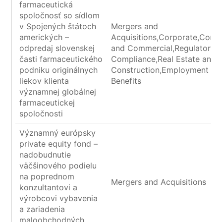
farmaceutická
spoločnosť so sídlom
v Spojených štátoch
Mergers and
amerických –
Acquisitions,Corporate,Contr
odpredaj slovenskej
and Commercial,Regulatory 
časti farmaceutického
Compliance,Real Estate and
podniku originálnych
Construction,Employment an
liekov klienta
Benefits
významnej globálnej
farmaceutickej
spoločnosti
Významný európsky
private equity fond –
nadobudnutie
väčšinového podielu
na poprednom
Mergers and Acquisitions
konzultantovi a
výrobcovi vybavenia
a zariadenia
maloobchodných