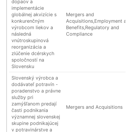
dopaov a
implementácie
globálnej akvizície s
Mergers and
konkurenčným
Acquisitions,Employment an
výrobcom liekov a
Benefits,Regulatory and
následná
Compliance
vnútroskupinová
reorganizácia a
zlúčenie dcérskych
spoločností na
Slovensku
Slovenský výrobca a
dodávateľ potravín -
poradenstvo a právne
služby pri
zamýšľanom predají
Mergers and Acquisitions
časti podnikania
významnej slovenskej
skupine podnikajúcej
v potravinárstve a