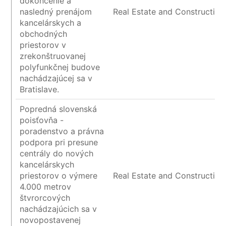
dokončenie a
nasledný prenájom
Real Estate and Construction
kancelárskych a
obchodných
priestorov v
zrekonštruovanej
polyfunkčnej budove
nachádzajúcej sa v
Bratislave.
Popredná slovenská
poisťovňa -
poradenstvo a právna
podpora pri presune
centrály do nových
kancelárskych
priestorov o výmere
Real Estate and Construction
4.000 metrov
štvrorcových
nachádzajúcich sa v
novopostavenej