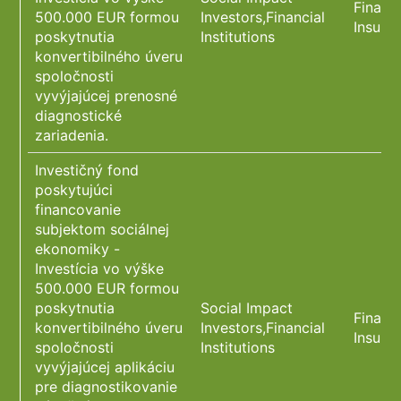
Financ
500.000 EUR formou
Investors,Financial
Insura
poskytnutia
Institutions
konvertibilného úveru
spoločnosti
vyvýjajúcej prenosné
diagnostické
zariadenia.
Investičný fond
poskytujúci
financovanie
subjektom sociálnej
ekonomiky -
Investícia vo výške
500.000 EUR formou
poskytnutia
Social Impact
Financ
konvertibilného úveru
Investors,Financial
Insura
spoločnosti
Institutions
vyvýjajúcej aplikáciu
pre diagnostikovanie