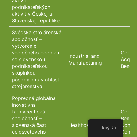
aktivít
podnikateľských
aktivít v Českej a
Slovenskej republike
Švédska strojárenská
spoločnosť –
vytvorenie
spoločného podniku
Corpor
Industrial and
so slovenskou
Acquis
Manufacturing
podnikateľskou
Benefi
skupinkou
pôsobiacou v oblasti
strojárenstva
Popredná globálna
inovatívna
farmaceutická
Corpor
spoločnosť –
Benefi
slovenská časť
Healthcare
Constr
English
celosvetového
Commer