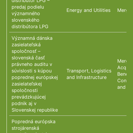
distribútor LPG –
predaj podielu
Energy and Utilities
Merger
významného
slovenského
distribútora LPG
Významná dánska
zasielateľská
spoločnosť –
slovenská časť
Merger
právneho auditu v
Acquis
súvislosti s kúpou
Transport, Logistics
Benefi
poprednej európskej
and Infrastructure
Constr
zasielateľskej
and C
spoločnosti
prevádzkujúcej
podnik aj v
Slovenskej republike
Popredná európska
strojárenská