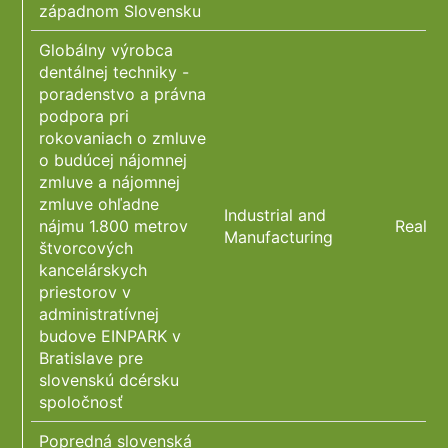
západnom Slovensku
Globálny výrobca
dentálnej techniky -
poradenstvo a právna
podpora pri
rokovaniach o zmluve
o budúcej nájomnej
zmluve a nájomnej
zmluve ohľadne
Industrial and
nájmu 1.800 metrov
Real E
Manufacturing
štvorcových
kancelárskych
priestorov v
administratívnej
budove EINPARK v
Bratislave pre
slovenskú dcérsku
spoločnosť
Popredná slovenská