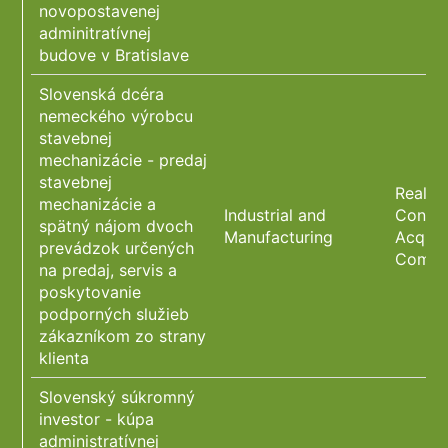
novopostavenej
adminitratívnej
budove v Bratislave
Slovenská dcéra
nemeckého výrobcu
stavebnej
mechanizácie - predaj
stavebnej
Real E
mechanizácie a
Industrial and
Constr
spätný nájom dvoch
Manufacturing
Acquis
prevádzok určených
Compl
na predaj, servis a
poskytovanie
podporných služieb
zákazníkom zo strany
klienta
Slovenský súkromný
investor - kúpa
administratívnej