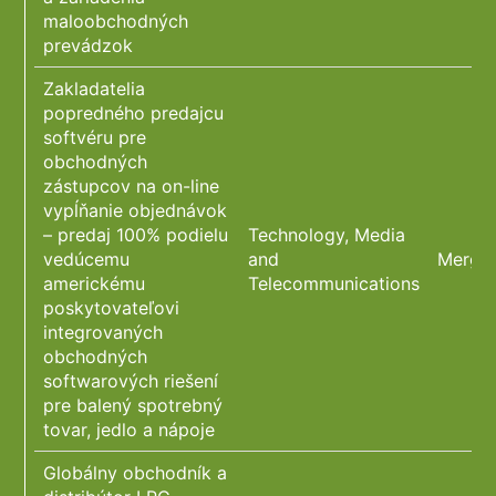
maloobchodných
prevádzok
Zakladatelia
popredného predajcu
softvéru pre
obchodných
zástupcov na on-line
vypĺňanie objednávok
– predaj 100% podielu
Technology, Media
vedúcemu
and
Merger
americkému
Telecommunications
poskytovateľovi
integrovaných
obchodných
softwarových riešení
pre balený spotrebný
tovar, jedlo a nápoje
Globálny obchodník a