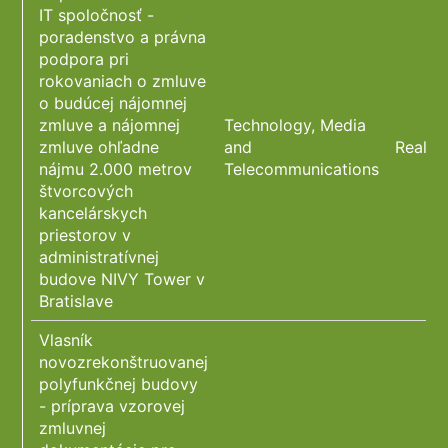
IT spoločnosť -
poradenstvo a právna
podpora pri
rokovaniach o zmluve
o budúcej nájomnej
zmluve a nájomnej
Technology, Media
zmluve ohľadne
and
Real E
nájmu 2.000 metrov
Telecommunications
štvorcových
kancelárskych
priestorov v
administratívnej
budove NIVY Tower v
Bratislave
Vlasník
novozrekonštruovanej
polyfunkčnej budovy
- príprava vzorovej
zmluvnej