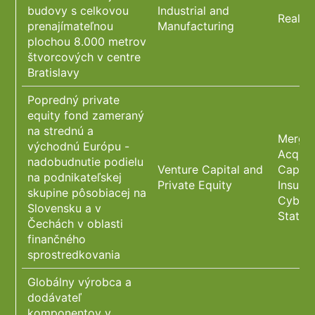
budovy s celkovou
Industrial and
Real E
prenajímateľnou
Manufacturing
plochou 8.000 metrov
štvorcových v centre
Bratislavy
Popredný private
equity fond zameraný
na strednú a
Merger
východnú Európu -
Acquis
nadobudnutie podielu
Venture Capital and
Capita
na podnikateľskej
Private Equity
Insura
skupine pôsobiacej na
Cybers
Slovensku a v
State 
Čechách v oblasti
finančného
sprostredkovania
Globálny výrobca a
dodávateľ
komponentov v