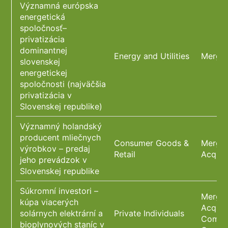
Významná európska
energetická
spoločnosť–
privatizácia
dominantnej
Energy and Utilities
Merger
slovenskej
energetickej
spoločnosti (najväčšia
privatizácia v
Slovenskej republike)
Významný holandský
producent mliečnych
Consumer Goods &
Merger
výrobkov – predaj
Retail
Acquis
jeho prevádzok v
Slovenskej republike
Súkromní investori –
Merger
kúpa viacerých
Acquis
solárnych elektrární a
Private Individuals
Compli
bioplynových staníc v