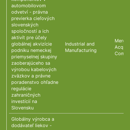
automobilovom
odvetví - právna
previerka cieľových
slovenských
spoločností a ich
aktivít pre účely
Merger
globálnej akvizície
Industrial and
Acquis
podniku nemeckej
Manufacturing
Compl
priemyselnej skupiny
zaoberajúceho sa
výrobou kabelových
zväzkov a právne
poradenstvo ohľadne
regulácie
zahraničných
investícií na
Slovensku
Globálny výrobca a
dodávateľ liekov -