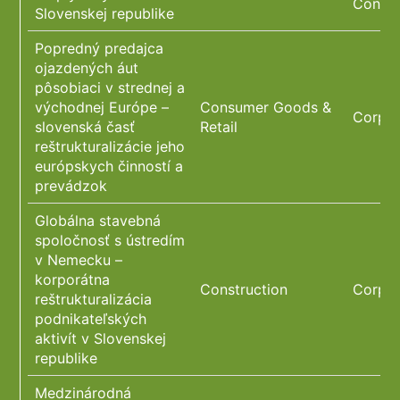
Constr
Slovenskej republike
Popredný predajca
ojazdených áut
pôsobiaci v strednej a
východnej Európe –
Consumer Goods &
Corpor
slovenská časť
Retail
reštrukturalizácie jeho
európskych činností a
prevádzok
Globálna stavebná
spoločnosť s ústredím
v Nemecku –
korporátna
Construction
Corpor
reštrukturalizácia
podnikateľských
aktivít v Slovenskej
republike
Medzinárodná