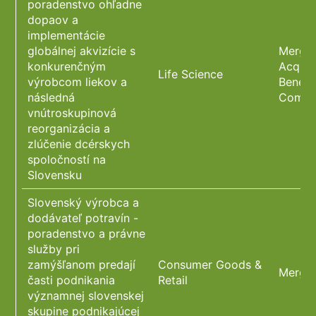
poradenstvo ohľadne
dopaov a
implementácie
globálnej akvizície s
Merger
konkurenčným
Acquis
Life Science
výrobcom liekov a
Benefi
následná
Compl
vnútroskupinová
reorganizácia a
zlúčenie dcérskych
spoločností na
Slovensku
Slovenský výrobca a
dodávateľ potravín -
poradenstvo a právne
služby pri
zamýšľanom predají
Consumer Goods &
Merger
časti podnikania
Retail
významnej slovenskej
skupine podnikajúcej