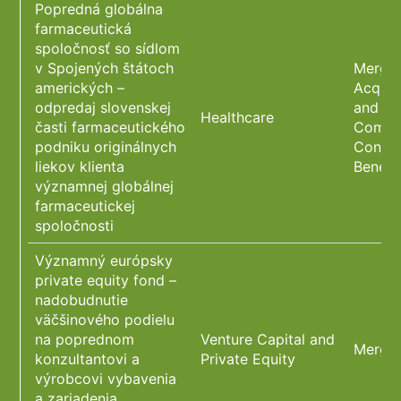
Popredná globálna
farmaceutická
spoločnosť so sídlom
v Spojených štátoch
Merger
amerických –
Acquis
odpredaj slovenskej
and Co
Healthcare
časti farmaceutického
Compli
podniku originálnych
Constr
liekov klienta
Benefi
významnej globálnej
farmaceutickej
spoločnosti
Významný európsky
private equity fond –
nadobudnutie
väčšinového podielu
na poprednom
Venture Capital and
Merger
konzultantovi a
Private Equity
výrobcovi vybavenia
a zariadenia