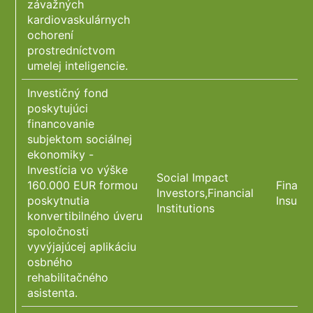
závažných
kardiovaskulárnych
ochorení
prostredníctvom
umelej inteligencie.
Investičný fond
poskytujúci
financovanie
subjektom sociálnej
ekonomiky -
Investícia vo výške
Social Impact
160.000 EUR formou
Financ
Investors,Financial
poskytnutia
Insura
Institutions
konvertibilného úveru
spoločnosti
vyvýjajúcej aplikáciu
osbného
rehabilitačného
asistenta.