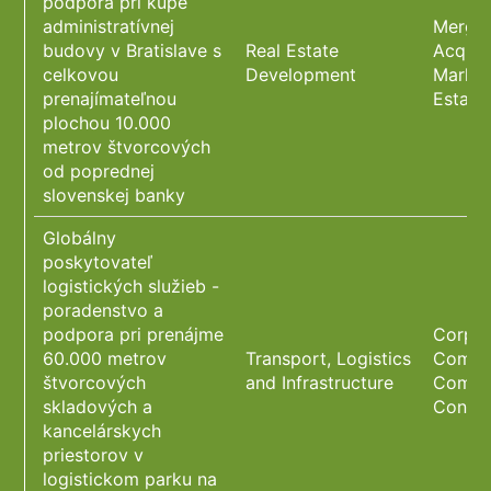
podpora pri kúpe
administratívnej
Merger
budovy v Bratislave s
Real Estate
Acquisi
celkovou
Development
Market
prenajímateľnou
Estate
plochou 10.000
metrov štvorcových
od poprednej
slovenskej banky
Globálny
poskytovateľ
logistických služieb -
poradenstvo a
podpora pri prenájme
Corpor
60.000 metrov
Transport, Logistics
Commer
štvorcových
and Infrastructure
Compli
skladových a
Constr
kancelárskych
priestorov v
logistickom parku na