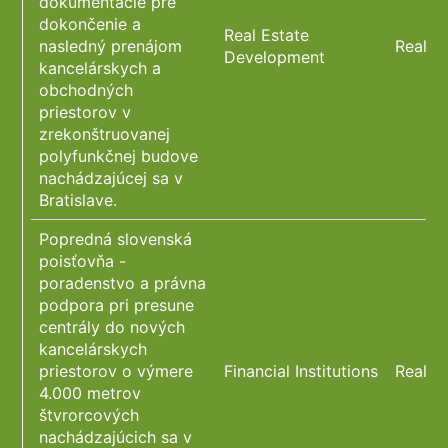
dokumentácie pre
dokončenie a
Real Estate
nasledný prenájom
Real E
Development
kancelárskych a
obchodných
priestorov v
zrekonštruovanej
polyfunkčnej budove
nachádzajúcej sa v
Bratislave.
Popredná slovenská
poisťovňa -
poradenstvo a právna
podpora pri presune
centrály do nových
kancelárskych
priestorov o výmere
Financial Institutions
Real E
4.000 metrov
štvrorcových
nachádzajúcich sa v