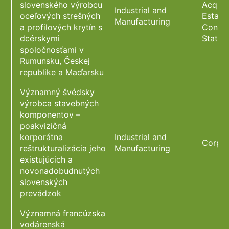
slovenského výrobcu
Acquis
Industrial and
oceľových strešných
Estate
Manufacturing
a profilových krytín s
Constr
dcérskymi
State 
spoločnosťami v
Rumunsku, Českej
republike a Maďarsku
Významný švédsky
výrobca stavebných
komponentov –
poakvizičná
korporátna
Industrial and
Corpor
reštrukturalizácia jeho
Manufacturing
existujúcich a
novonadobudnutých
slovenských
prevádzok
Významná francúzska
vodárenská