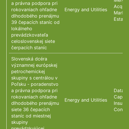
Merger
a právna podpora pri
Acquisi
rokovaniach ohľadne
Energy and Utilities
Market
dlhodobého prenájmu
Estate
39 čepacích staníc od
lokálneho
prevádzkovateľa
celoslovenskej siete
čerpacích staníc
Slovenská dcéra
významnej európskej
petrochemickej
skupiny s centrálou v
Poľsku - poradenstvo
a právna podpora pri
Data P
rokovaniach ohľadne
Capita
Energy and Utilities
dlhodobého prenájmu
Insura
siete 36 čepacích
Constr
staníc od miestnej
skupiny
prevádzkujúcej