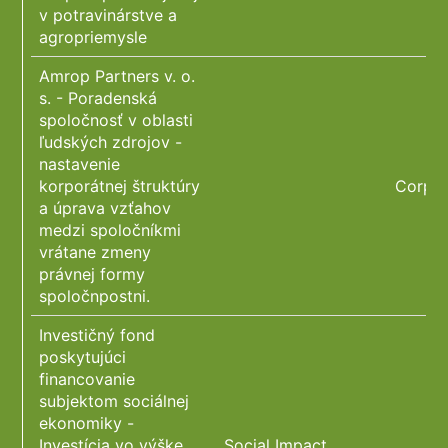
v potravinárstve a
agropriemysle
Amrop Partners v. o.
s. - Poradenská
spoločnosť v oblasti
ľudských zdrojov -
nastavenie
korporátnej štruktúry
Corpor
a úprava vzťahov
medzi spoločníkmi
vrátane zmeny
právnej formy
spoločnpostni.
Investičný fond
poskytujúci
financovanie
subjektom sociálnej
ekonomiky -
Investícia vo výške
Social Impact