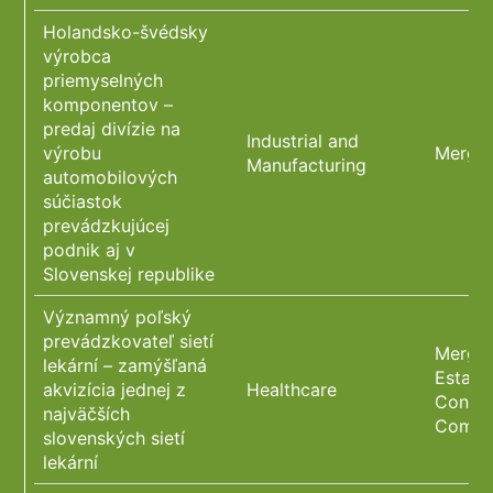
Holandsko-švédsky
výrobca
priemyselných
komponentov –
predaj divízie na
Industrial and
výrobu
Merger
Manufacturing
automobilových
súčiastok
prevádzkujúcej
podnik aj v
Slovenskej republike
Významný poľský
prevádzkovateľ sietí
Merger
lekární – zamýšľaná
Estate
akvizícia jednej z
Healthcare
Constr
najväčších
Compl
slovenských sietí
lekární