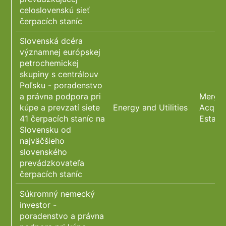
celoslovenskú sieť
čerpacích staníc
Slovenská dcéra
významnej európskej
petrochemickej
skupiny s centrálouv
Poľsku - poradenstvo
a právna podpora pri
Merger
kúpe a prevzatí siete
Energy and Utilities
Acquis
41 čerpacích staníc na
Estate
Slovensku od
najväčšieho
slovenského
prevádzkovateľa
čerpacích staníc
Súkromný nemecký
investor -
poradenstvo a právna