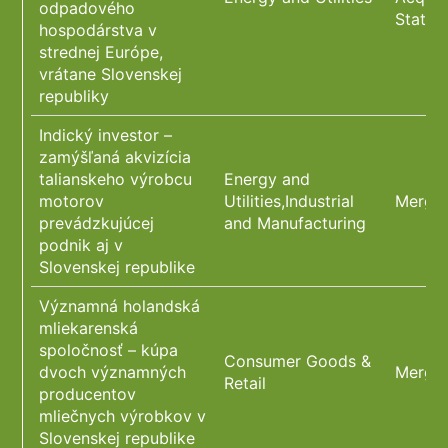
odpadového
State 
hospodárstva v
strednej Európe,
vrátane Slovenskej
republiky
Indický investor –
zamýšľaná akvizícia
talianskeho výrobcu
Energy and
motorov
Utilities,Industrial
Merger
prevádzkujúcej
and Manufacturing
podnik aj v
Slovenskej republike
Významná holandská
mliekarenská
spoločnosť – kúpa
Consumer Goods &
dvoch významných
Merger
Retail
producentov
mliečnych výrobkov v
Slovenskej republike