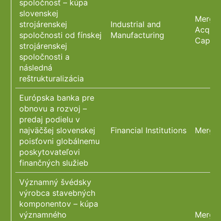
spoločnosť – kúpa
slovenskej
Merger
strojárenskej
Industrial and
Acquis
spoločnosti od fínskej
Manufacturing
Capita
strojárenskej
spoločnosti a
následná
reštrukturalizácia
Európska banka pre
obnovu a rozvoj –
predaj podielu v
najväčšej slovenskej
Financial Institutions
Merger
poisťovni globálnemu
poskytovateľovi
finančných služieb
Významný švédsky
výrobca stavebných
komponentov – kúpa
významného
Merger