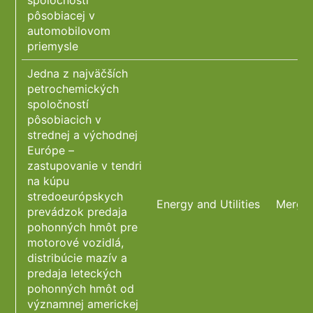
spoločnosti
pôsobiacej v
automobilovom
priemysle
Jedna z najväčších
petrochemických
spoločností
pôsobiacich v
strednej a východnej
Európe –
zastupovanie v tendri
na kúpu
stredoeurópskych
Energy and Utilities
Merger
prevádzok predaja
pohonných hmôt pre
motorové vozidlá,
distribúcie mazív a
predaja leteckých
pohonných hmôt od
významnej americkej