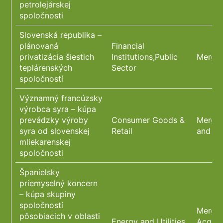
petrolejárskej
spoločnosti
Slovenská republika –
plánovaná
Financial
privatizácia šiestich
Institutions,Public
Merger
teplárenských
Sector
spoločností
Významný francúzsky
výrobca syra – kúpa
prevádzky výroby
Consumer Goods &
Merger
syra od slovenskej
Retail
and Cy
mliekarenskej
spoločnosti
Španielsky
priemyselný koncern
– kúpa skupiny
spoločností
Merger
pôsobiacich v oblasti
Energy and Utilities
Acquis