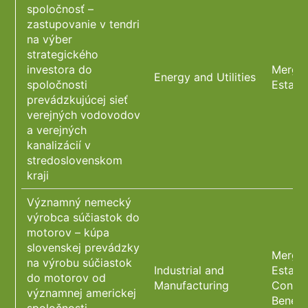
spoločnosť –
zastupovanie v tendri
na výber
strategického
investora do
Merger
Energy and Utilities
spoločnosti
Estate
prevádzkujúcej sieť
verejných vodovodov
a verejných
kanalizácií v
stredoslovenskom
kraji
Významný nemecký
výrobca súčiastok do
motorov – kúpa
slovenskej prevádzky
Merger
na výrobu súčiastok
Industrial and
Estate
do motorov od
Manufacturing
Constr
významnej americkej
Benefi